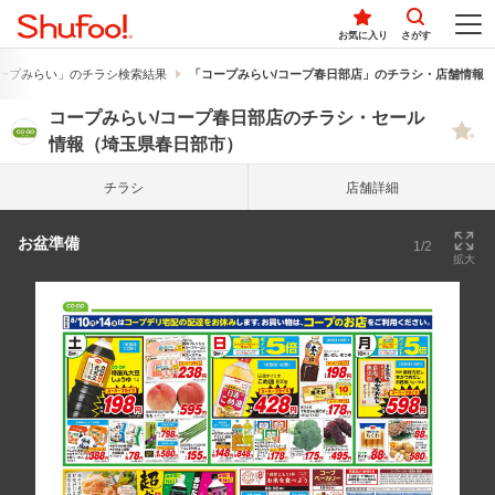
お気に入り
さがす
ープみらい」のチラシ検索結果
「コープみらい/コープ春日部店」のチラシ・店舗情報
コープみらい/コープ春日部店のチラシ・セール
情報（埼玉県春日部市）
チラシ
店舗詳細
お盆準備
1/2
拡大