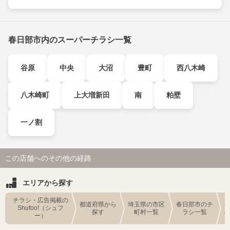
春日部市内のスーパーチラシ一覧
谷原
中央
大沼
豊町
西八木崎
八木崎町
上大増新田
南
粕壁
一ノ割
この店舗へのその他の経路
エリアから探す
チラシ・広告掲載の
都道府県から
埼玉県の市区
春日部市のチ
Shufoo!（シュフ
探す
町村一覧
ラシ一覧
ー）