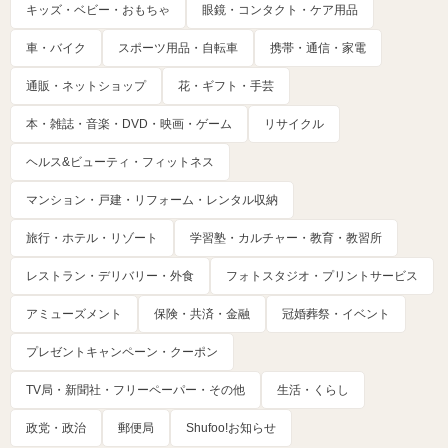
キッズ・ベビー・おもちゃ
眼鏡・コンタクト・ケア用品
車・バイク
スポーツ用品・自転車
携帯・通信・家電
通販・ネットショップ
花・ギフト・手芸
本・雑誌・音楽・DVD・映画・ゲーム
リサイクル
ヘルス&ビューティ・フィットネス
マンション・戸建・リフォーム・レンタル収納
旅行・ホテル・リゾート
学習塾・カルチャー・教育・教習所
レストラン・デリバリー・外食
フォトスタジオ・プリントサービス
アミューズメント
保険・共済・金融
冠婚葬祭・イベント
プレゼントキャンペーン・クーポン
TV局・新聞社・フリーペーパー・その他
生活・くらし
政党・政治
郵便局
Shufoo!お知らせ