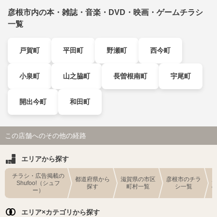
彦根市内の本・雑誌・音楽・DVD・映画・ゲームチラシ
一覧
戸賀町
平田町
野瀬町
西今町
小泉町
山之脇町
長曽根南町
宇尾町
開出今町
和田町
この店舗へのその他の経路
エリアから探す
チラシ・広告掲載の
都道府県から
滋賀県の市区
彦根市のチラ
Shufoo!（シュフ
探す
町村一覧
シ一覧
ー）
エリア×カテゴリから探す