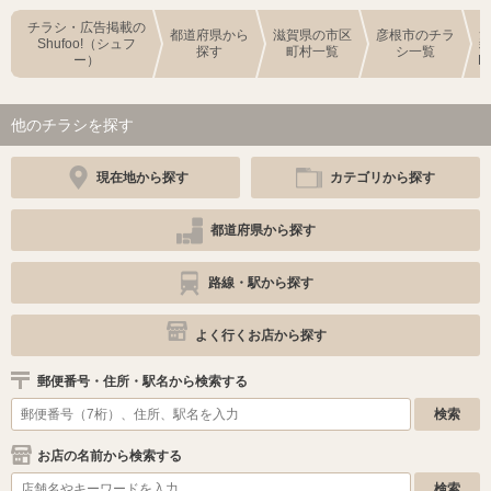
チラシ・広告掲載の
都道府県から
滋賀県の市区
彦根市のチラ
Shufoo!（シュフ
探す
町村一覧
シ一覧
ー）
D
他のチラシを探す
現在地から探す
カテゴリから探す
都道府県から探す
路線・駅から探す
よく行くお店から探す
郵便番号・住所・駅名から検索する
お店の名前から検索する