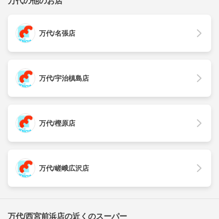
万代の他のお店
万代/名張店
万代/宇治槙島店
万代/樫原店
万代/嵯峨広沢店
万代/西宮前浜店の近くのスーパー