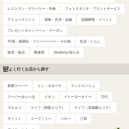
レストラン・デリバリー・外食
フォトスタジオ・プリントサービス
アミューズメント
保険・共済・金融
冠婚葬祭・イベント
プレゼントキャンペーン・クーポン
TV局・新聞社・フリーペーパー・その他
生活・くらし
政党・政治
郵便局
Shufoo!お知らせ
よく行くお店から探す
業務スーパー
ドン・キホーテ
マックスバリュ
スーパーみらべる
イオン
イトーヨーカドー
万代
マルエツ
ライフ（関西エリア）
ライフ（首都圏エリア）
サミット
コープこうべ
バロー
三和