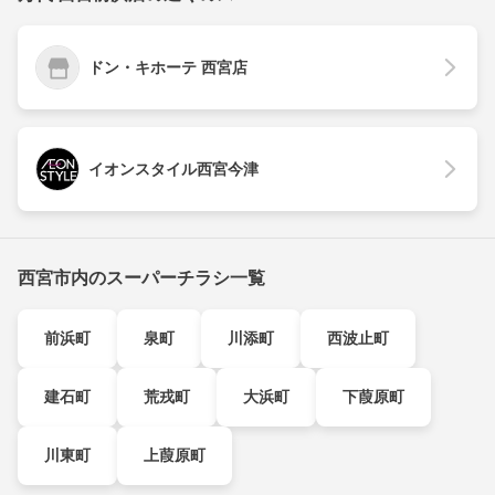
ドン・キホーテ 西宮店
イオンスタイル西宮今津
西宮市内のスーパーチラシ一覧
前浜町
泉町
川添町
西波止町
建石町
荒戎町
大浜町
下葭原町
川東町
上葭原町