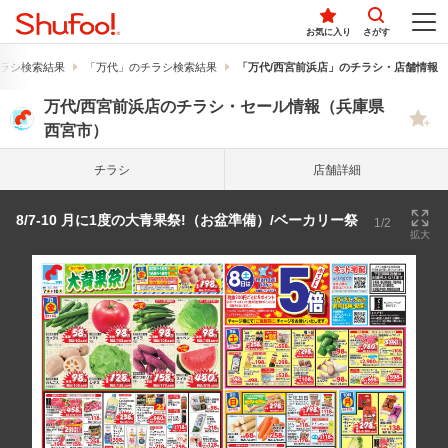
お気に入り
さがす
ラシ検索結果
「万代」のチラシ検索結果
「万代/西宮前浜店」のチラシ・店舗情報
万代/西宮前浜店のチラシ・セール情報（兵庫県
西宮市）
チラシ
店舗詳細
8/7-10 月に1度の大青果祭!（お盆準備）/ベーカリー祭
1/2
拡大