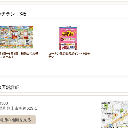
のチラシ 3枚
月4日〜9月4日 補助金でお得
コーナン限定楽天ポイント7倍チ
フォーム！
ラシ
の店舗詳細
8303
県和歌山市鳴神629-1
周辺の地図を見る