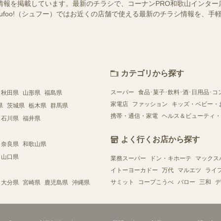
情報を掲載しています。最新のチラシで、コーナンPRO和歌山インタ
hufoo!（シュフー）ではお近くの店舗で使える最新のチラシ情報を、
カテゴリから探す
スーパー
食品･菓子･飲料･酒･日用品･コ
秋田県
山形県
福島県
家電店
ファッション
キッズ・ベビー・
県
茨城県
栃木県
群馬県
携帯・通信・家電
ヘルス＆ビューティ・
石川県
福井県
よく行くお店から探す
奈良県
和歌山県
山口県
業務スーパー
ドン・キホーテ
マックス
イトーヨーカドー
万代
マルエツ
ライ
サミット
コープこうべ
バロー
三和
デ
大分県
宮崎県
鹿児島県
沖縄県