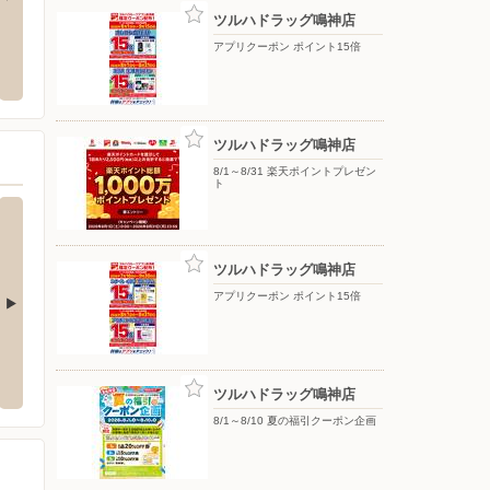
ツルハドラッグ鳴神店
歌山
ツルハドラッグ太田店
ブルッ
アプリクーポン ポイント15倍
ア）
歌山市中字楠谷573
〒640-8323 和歌山県和歌山市太田１３３－１
〒000-00
ツルハドラッグ鳴神店
8/1～8/31 楽天ポイントプレゼン
ト
ツルハドラッグ鳴神店
アプリクーポン ポイント15倍
くう羽倉崎店
コーナンPRO貝塚東山店
コーナ
大字嘉祥寺605-1
〒597-0046 貝塚市東山4-2-1
〒596-0
ツルハドラッグ鳴神店
8/1～8/10 夏の福引クーポン企画