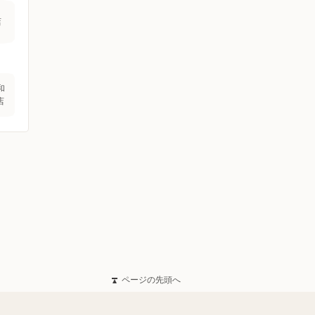
店
和
店
ページの先頭へ