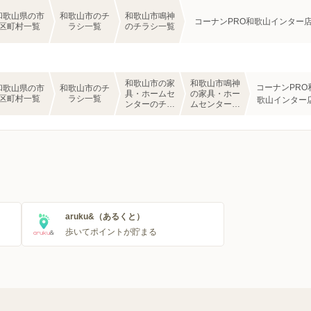
和歌山県の市
和歌山市のチ
和歌山市鳴神
コーナンPRO和歌山インター
区町村一覧
ラシ一覧
のチラシ一覧
和歌山市の家
和歌山市鳴神
コーナンPRO
和歌山県の市
和歌山市のチ
具・ホームセ
の家具・ホー
区町村一覧
ラシ一覧
歌山インター
ンターのチラ
ムセンターの
シ一覧
チラシ一覧
aruku&（あるくと）
歩いてポイントが貯まる