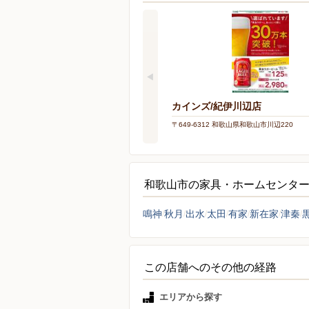
カインズ/紀伊川辺店
〒649-6312 和歌山県和歌山市川辺220
和歌山市の家具・ホームセンタ
鳴神
秋月
出水
太田
有家
新在家
津秦
この店舗へのその他の経路
エリアから探す