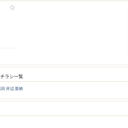
ーチラシ一覧
黒田
井辺
栗栖