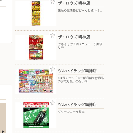
ザ・ロウズ 鳴神店
生活応援価格どど～んと値下げ＿
ザ・ロウズ 鳴神店
ごちそうご予約メニュー 予約承
り中
ツルハドラッグ鳴神店
8/4号チラシ「※一部店舗では商品
のお取り扱いのない場…
ツルハドラッグ鳴神店
グリーンコーラ発売