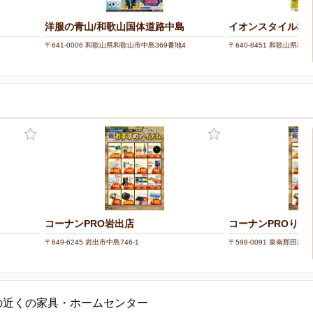
洋服の青山/和歌山国体道路中島
イオンスタイル和
〒641-0006 和歌山県和歌山市中島369番地4
〒640-8451 和歌山県和
コーナンPRO岩出店
コーナンPROりん
〒649-6245 岩出市中島746-1
〒598-0091 泉南郡田尻町
の近くの家具・ホームセンター