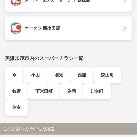
スーパーセンターオークワ 坂祝店
オークワ 西改田店
美濃加茂市内のスーパーチラシ一覧
今
小山
則光
西脇
森山町
牧野
下米田町
為岡
川合町
信友
この店舗へのその他の経路