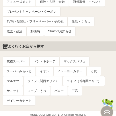
アミューズメント
保険・共済・金融
冠婚葬祭・イベント
プレゼントキャンペーン・クーポン
TV局・新聞社・フリーペーパー・その他
生活・くらし
政党・政治
郵便局
Shufoo!お知らせ
よく行くお店から探す
業務スーパー
ドン・キホーテ
マックスバリュ
スーパーみらべる
イオン
イトーヨーカドー
万代
マルエツ
ライフ（関西エリア）
ライフ（首都圏エリア）
サミット
コープこうべ
バロー
三和
デイリーカナート
©ONE COMPATH CO., LTD. All rights reserved.