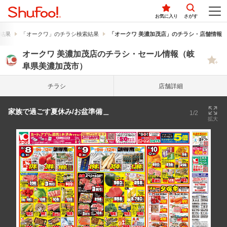
お気に入り
さがす
結果
「オークワ」のチラシ検索結果
「オークワ 美濃加茂店」のチラシ・店舗情報
オークワ 美濃加茂店のチラシ・セール情報（岐
阜県美濃加茂市）
チラシ
店舗詳細
家族で過ごす夏休み/お盆準備＿
1/2
拡大