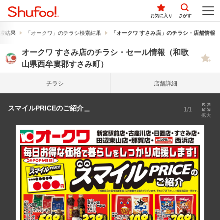
お気に入り
さがす
索結果
「オークワ」のチラシ検索結果
「オークワ すさみ店」のチラシ・店舗情報
オークワ すさみ店のチラシ・セール情報（和歌
山県西牟婁郡すさみ町）
チラシ
店舗詳細
スマイルPRICEのご紹介＿
1/1
拡大