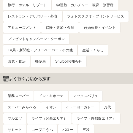
旅行・ホテル・リゾート
学習塾・カルチャー・教育・教習所
レストラン・デリバリー・外食
フォトスタジオ・プリントサービス
アミューズメント
保険・共済・金融
冠婚葬祭・イベント
プレゼントキャンペーン・クーポン
TV局・新聞社・フリーペーパー・その他
生活・くらし
政党・政治
郵便局
Shufoo!お知らせ
よく行くお店から探す
業務スーパー
ドン・キホーテ
マックスバリュ
スーパーみらべる
イオン
イトーヨーカドー
万代
マルエツ
ライフ（関西エリア）
ライフ（首都圏エリア）
サミット
コープこうべ
バロー
三和