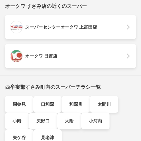
オークワ すさみ店の近くのスーパー
スーパーセンターオークワ 上富田店
オークワ 日置店
西牟婁郡すさみ町内のスーパーチラシ一覧
周参見
口和深
和深川
太間川
小附
矢野口
大附
小河内
矢ケ谷
見老津