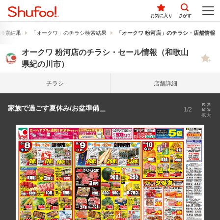
お気に入り
さがす
検索結果
「オークワ」のチラシ検索結果
「オークワ 粉河店」のチラシ・店舗情報
オークワ 粉河店のチラシ・セール情報（和歌山
県紀の川市）
チラシ
店舗詳細
家族で過ごす夏休み/お盆準備＿
1/2
拡大