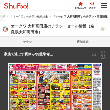
お気に入り
さがす
結果
「オークワ」のチラシ検索結果
「オークワ 大和高田店」のチラシ・店舗情報
オークワ 大和高田店のチラシ・セール情報（奈
良県大和高田市）
チラシ
店舗詳細
家族で過ごす夏休み/お盆準備＿
1/2
拡大