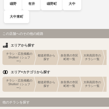
礒野
有井
礒野町
大中
大中東町
この店舗へのその他の経路
エリアから探す
チラシ・広告掲載の
都道府県から
奈良県の市区
大和高田市の
Shufoo!（シュフ
探す
町村一覧
チラシ一覧
ー）
エリア×カテゴリから探す
チラシ・広告掲載の
都道府県から
奈良県の市区
大和高田市の
Shufoo!（シュフ
探す
町村一覧
チラシ一覧
ー）
他のチラシを探す