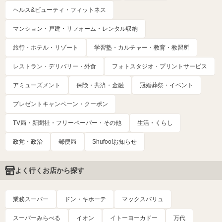
ヘルス&ビューティ・フィットネス
マンション・戸建・リフォーム・レンタル収納
旅行・ホテル・リゾート
学習塾・カルチャー・教育・教習所
レストラン・デリバリー・外食
フォトスタジオ・プリントサービス
アミューズメント
保険・共済・金融
冠婚葬祭・イベント
プレゼントキャンペーン・クーポン
TV局・新聞社・フリーペーパー・その他
生活・くらし
政党・政治
郵便局
Shufoo!お知らせ
よく行くお店から探す
業務スーパー
ドン・キホーテ
マックスバリュ
スーパーみらべる
イオン
イトーヨーカドー
万代