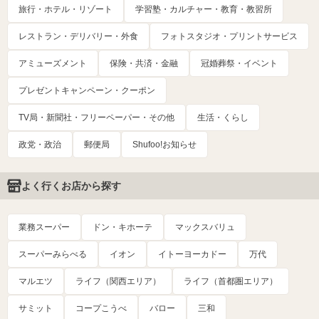
旅行・ホテル・リゾート
学習塾・カルチャー・教育・教習所
レストラン・デリバリー・外食
フォトスタジオ・プリントサービス
アミューズメント
保険・共済・金融
冠婚葬祭・イベント
プレゼントキャンペーン・クーポン
TV局・新聞社・フリーペーパー・その他
生活・くらし
政党・政治
郵便局
Shufoo!お知らせ
よく行くお店から探す
業務スーパー
ドン・キホーテ
マックスバリュ
スーパーみらべる
イオン
イトーヨーカドー
万代
マルエツ
ライフ（関西エリア）
ライフ（首都圏エリア）
サミット
コープこうべ
バロー
三和