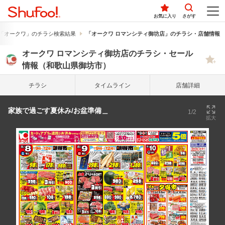
お気に入り
さがす
「オークワ」のチラシ検索結果
「オークワ ロマンシティ御坊店」のチラシ・店舗情報
オークワ ロマンシティ御坊店のチラシ・セール
情報（和歌山県御坊市）
チラシ
タイム
ライン
店舗詳細
家族で過ごす夏休み/お盆準備＿
1/2
拡大