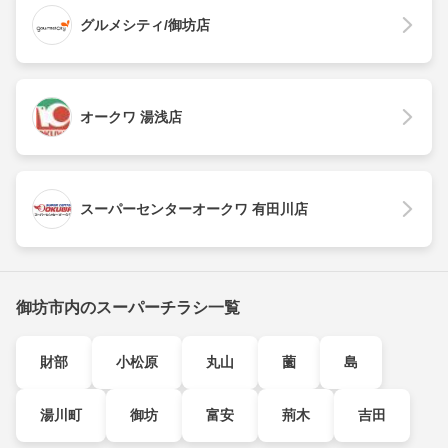
グルメシティ/御坊店
オークワ 湯浅店
スーパーセンターオークワ 有田川店
御坊市内のスーパーチラシ一覧
財部
小松原
丸山
薗
島
湯川町
御坊
富安
荊木
吉田