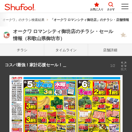
お気に入り
さがす
「オークワ」のチラシ検索結果
「オークワ ロマンシティ御坊店」のチラシ・店舗情報
オークワ ロマンシティ御坊店のチラシ・セール
情報（和歌山県御坊市）
チラシ
タイム
ライン
店舗詳細
コスパ最強！家計応援セール！＿
1/2
拡大