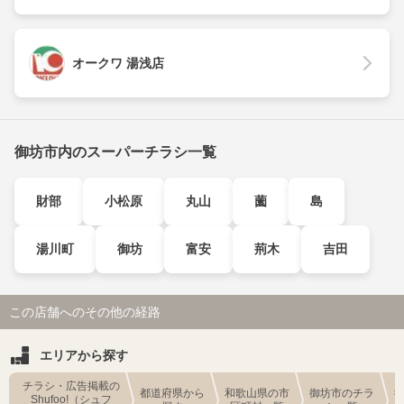
オークワ 湯浅店
御坊市内のスーパーチラシ一覧
財部
小松原
丸山
薗
島
湯川町
御坊
富安
荊木
吉田
この店舗へのその他の経路
エリアから探す
チラシ・広告掲載の
都道府県から
和歌山県の市
御坊市のチラ
Shufoo!（シュフ