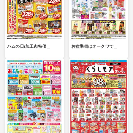
ハムの日/加工肉特価＿
お盆準備はオークワで＿