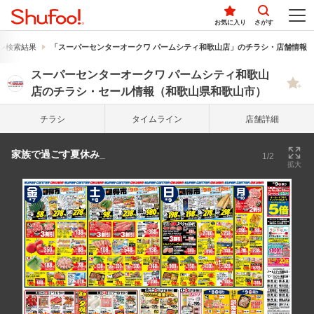
お気に入り
さがす
シ検索結果
「スーパーセンターオークワ パームシティ和歌山店」のチラシ・店舗情報
スーパーセンターオークワ パームシティ和歌山
店のチラシ・セール情報（和歌山県和歌山市）
チラシ
タイム
ライン
店舗詳細
家族で過ごす夏休み_
1/2
拡大