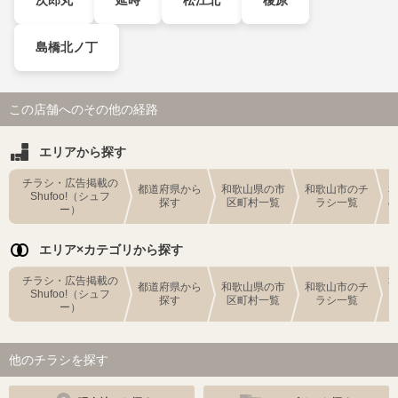
次郎丸
延時
松江北
榎原
島橋北ノ丁
この店舗へのその他の経路
エリアから探す
チラシ・広告掲載の
都道府県から
和歌山県の市
和歌山市のチ
Shufoo!（シュフ
探す
区町村一覧
ラシ一覧
ー）
エリア×カテゴリから探す
チラシ・広告掲載の
都道府県から
和歌山県の市
和歌山市のチ
Shufoo!（シュフ
探す
区町村一覧
ラシ一覧
ー）
他のチラシを探す