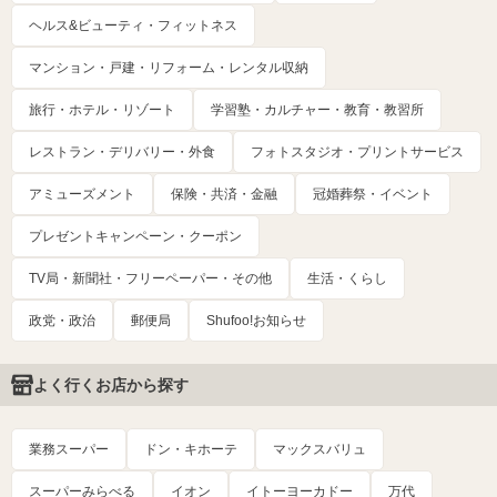
ヘルス&ビューティ・フィットネス
マンション・戸建・リフォーム・レンタル収納
旅行・ホテル・リゾート
学習塾・カルチャー・教育・教習所
レストラン・デリバリー・外食
フォトスタジオ・プリントサービス
アミューズメント
保険・共済・金融
冠婚葬祭・イベント
プレゼントキャンペーン・クーポン
TV局・新聞社・フリーペーパー・その他
生活・くらし
政党・政治
郵便局
Shufoo!お知らせ
よく行くお店から探す
業務スーパー
ドン・キホーテ
マックスバリュ
スーパーみらべる
イオン
イトーヨーカドー
万代