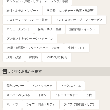
マンション・戸建・リフォーム・レンタル収納
旅行・ホテル・リゾート
学習塾・カルチャー・教育・教習所
レストラン・デリバリー・外食
フォトスタジオ・プリントサービス
アミューズメント
保険・共済・金融
冠婚葬祭・イベント
プレゼントキャンペーン・クーポン
TV局・新聞社・フリーペーパー・その他
生活・くらし
政党・政治
郵便局
Shufoo!お知らせ
よく行くお店から探す
業務スーパー
ドン・キホーテ
マックスバリュ
スーパーみらべる
イオン
イトーヨーカドー
万代
マルエツ
ライフ（関西エリア）
ライフ（首都圏エリア）