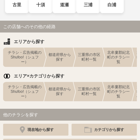
古里
十須
道瀬
三浦
白浦
この店舗へのその他の経路
エリアから探す
チラシ・広告掲載の
北牟婁郡紀北
都道府県から
三重県の市区
Shufoo!（シュフ
町のチラシ一
探す
町村一覧
ー）
覧
エリア×カテゴリから探す
チラシ・広告掲載の
北牟婁郡紀北
都道府県から
三重県の市区
Shufoo!（シュフ
町のチラシ一
探す
町村一覧
ー）
覧
他のチラシを探す
現在地から探す
カテゴリから探す