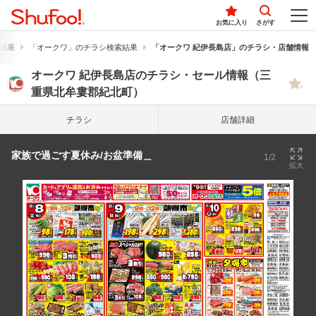
お気に入り
さがす
結果
「オークワ」のチラシ検索結果
「オークワ 紀伊長島店」のチラシ・店舗情報
オークワ 紀伊長島店のチラシ・セール情報（三
重県北牟婁郡紀北町）
チラシ
店舗詳細
家族で過ごす夏休み/お盆準備＿
1/2
拡大