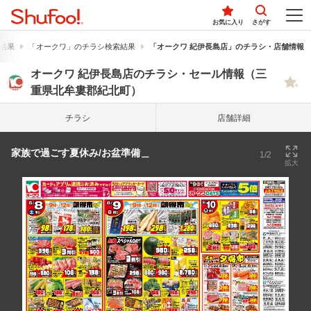
お気に入り
さがす
結果
「オークワ」のチラシ検索結果
「オークワ 紀伊長島店」のチラシ・店舗情報
オークワ 紀伊長島店のチラシ・セール情報（三
重県北牟婁郡紀北町）
チラシ
店舗詳細
家族で過ごす夏休み/お盆準備＿
1/2
拡大