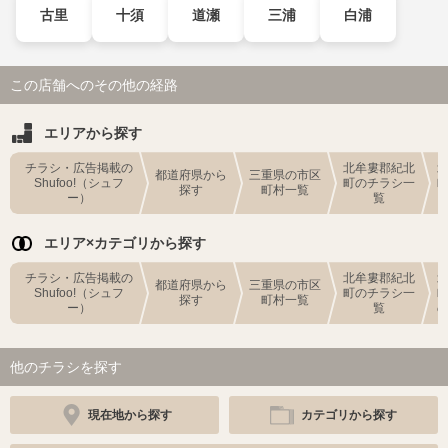
古里
十須
道瀬
三浦
白浦
この店舗へのその他の経路
エリアから探す
チラシ・広告掲載の
北牟婁郡紀北
都道府県から
三重県の市区
Shufoo!（シュフ
町のチラシ一
探す
町村一覧
ー）
覧
エリア×カテゴリから探す
チラシ・広告掲載の
北牟婁郡紀北
都道府県から
三重県の市区
Shufoo!（シュフ
町のチラシ一
探す
町村一覧
ー）
覧
他のチラシを探す
現在地から探す
カテゴリから探す