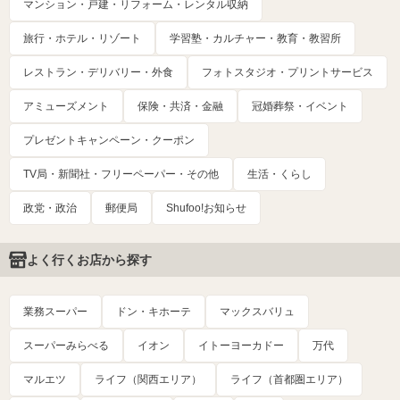
マンション・戸建・リフォーム・レンタル収納
旅行・ホテル・リゾート
学習塾・カルチャー・教育・教習所
レストラン・デリバリー・外食
フォトスタジオ・プリントサービス
アミューズメント
保険・共済・金融
冠婚葬祭・イベント
プレゼントキャンペーン・クーポン
TV局・新聞社・フリーペーパー・その他
生活・くらし
政党・政治
郵便局
Shufoo!お知らせ
よく行くお店から探す
業務スーパー
ドン・キホーテ
マックスバリュ
スーパーみらべる
イオン
イトーヨーカドー
万代
マルエツ
ライフ（関西エリア）
ライフ（首都圏エリア）