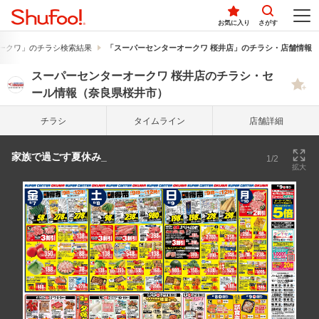
お気に入り
さがす
ークワ」のチラシ検索結果
「スーパーセンターオークワ 桜井店」のチラシ・店舗情報
スーパーセンターオークワ 桜井店のチラシ・セ
ール情報（奈良県桜井市）
チラシ
タイム
ライン
店舗詳細
家族で過ごす夏休み_
1/2
拡大