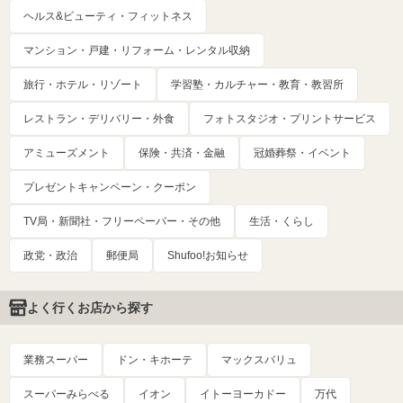
ヘルス&ビューティ・フィットネス
マンション・戸建・リフォーム・レンタル収納
旅行・ホテル・リゾート
学習塾・カルチャー・教育・教習所
レストラン・デリバリー・外食
フォトスタジオ・プリントサービス
アミューズメント
保険・共済・金融
冠婚葬祭・イベント
プレゼントキャンペーン・クーポン
TV局・新聞社・フリーペーパー・その他
生活・くらし
政党・政治
郵便局
Shufoo!お知らせ
よく行くお店から探す
業務スーパー
ドン・キホーテ
マックスバリュ
スーパーみらべる
イオン
イトーヨーカドー
万代