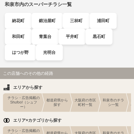
和泉市内のスーパーチラシ一覧
納花町
鍛治屋町
三林町
浦田町
和田町
青葉台
平井町
黒石町
はつが野
光明台
この店舗へのその他の経路
エリアから探す
チラシ・広告掲載の
都道府県から
大阪府の市区
和泉市のチラ
Shufoo!（シュフ
探す
町村一覧
シ一覧
ー）
エリア×カテゴリから探す
チラシ・広告掲載の
都道府県から
大阪府の市区
和泉市のチラ