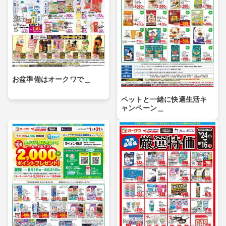
お盆準備はオークワで＿
ペットと一緒に快適生活キ
ャンペーン＿