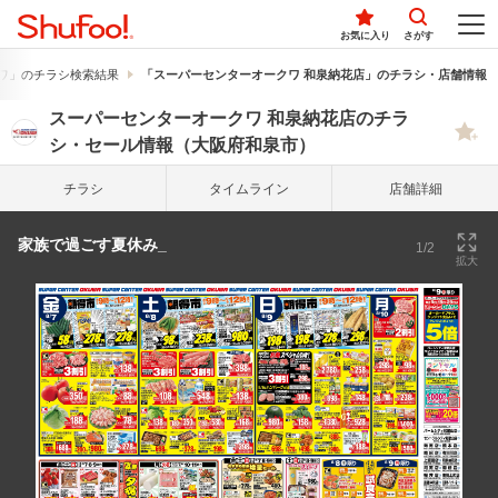
お気に入り
さがす
ワ」のチラシ検索結果
「スーパーセンターオークワ 和泉納花店」のチラシ・店舗情報
スーパーセンターオークワ 和泉納花店のチラ
シ・セール情報（大阪府和泉市）
チラシ
タイム
ライン
店舗詳細
家族で過ごす夏休み_
1/2
拡大