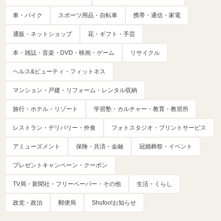
車・バイク
スポーツ用品・自転車
携帯・通信・家電
通販・ネットショップ
花・ギフト・手芸
本・雑誌・音楽・DVD・映画・ゲーム
リサイクル
ヘルス&ビューティ・フィットネス
マンション・戸建・リフォーム・レンタル収納
旅行・ホテル・リゾート
学習塾・カルチャー・教育・教習所
レストラン・デリバリー・外食
フォトスタジオ・プリントサービス
アミューズメント
保険・共済・金融
冠婚葬祭・イベント
プレゼントキャンペーン・クーポン
TV局・新聞社・フリーペーパー・その他
生活・くらし
政党・政治
郵便局
Shufoo!お知らせ