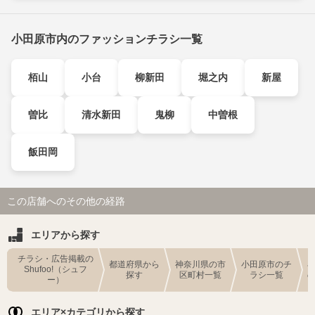
小田原市内のファッションチラシ一覧
栢山
小台
柳新田
堀之内
新屋
曽比
清水新田
鬼柳
中曽根
飯田岡
この店舗へのその他の経路
エリアから探す
チラシ・広告掲載の
都道府県から
神奈川県の市
小田原市のチ
Shufoo!（シュフ
探す
区町村一覧
ラシ一覧
ー）
エリア×カテゴリから探す