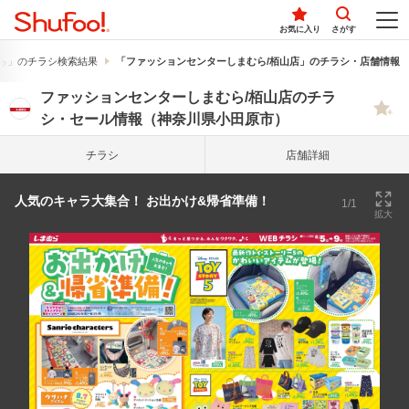
お気に入り
さがす
ら」のチラシ検索結果
「ファッションセンターしまむら/栢山店」のチラシ・店舗情報
ファッションセンターしまむら/栢山店のチラ
シ・セール情報（神奈川県小田原市）
チラシ
店舗詳細
人気のキャラ大集合！ お出かけ&帰省準備！
1/1
拡大