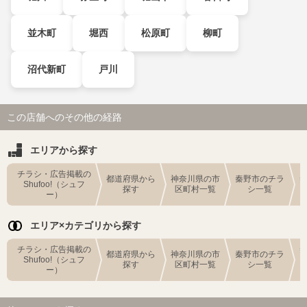
並木町
堀西
松原町
柳町
沼代新町
戸川
この店舗へのその他の経路
エリアから探す
チラシ・広告掲載の
都道府県から
神奈川県の市
秦野市のチラ
Shufoo!（シュフ
探す
区町村一覧
シ一覧
ー）
エリア×カテゴリから探す
チラシ・広告掲載の
都道府県から
神奈川県の市
秦野市のチラ
Shufoo!（シュフ
探す
区町村一覧
シ一覧
ー）