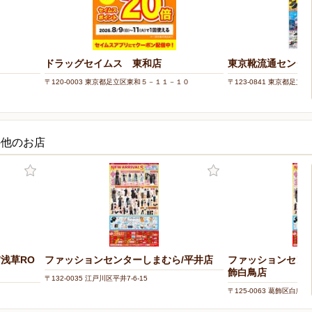
ドラッグセイムス 東和店
東京靴流通センター
〒120-0003 東京都足立区東和５－１１－１０
〒123-0841 東京都足立区西
の他のお店
浅草RO
ファッションセンターしまむら/平井店
ファッションセン
飾白鳥店
〒132-0035 江戸川区平井7-6-15
〒125-0063 葛飾区白鳥4-1