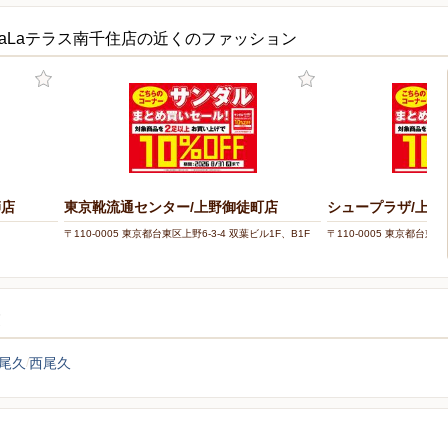
aLaテラス南千住店の近くのファッション
師店
東京靴流通センター/上野御徒町店
シュープラザ/上野
〒110-0005 東京都台東区上野6-3-4 双葉ビル1F、B1F
〒110-0005 東京都台東区上
覧
尾久
西尾久