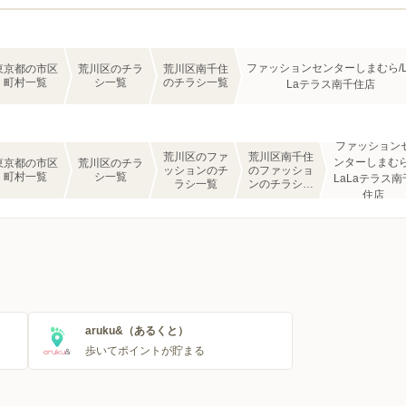
ファッションセンターしまむら/L
東京都の市区
荒川区のチラ
荒川区南千住
町村一覧
シ一覧
のチラシ一覧
Laテラス南千住店
ファッション
荒川区のファ
荒川区南千住
ンターしまむら
東京都の市区
荒川区のチラ
ッションのチ
のファッショ
町村一覧
シ一覧
LaLaテラス南
ラシ一覧
ンのチラシ一
住店
覧
aruku&（あるくと）
歩いてポイントが貯まる