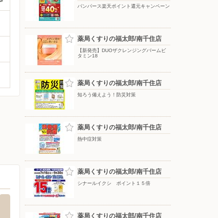
パンパース楽天ポイント還元キャンペーン
薬局くすりの福太郎/南千住店
【新発売】DUOザクレンジングバームビ
タミン18
薬局くすりの福太郎/南千住店
知ろう備えよう！防災対策
薬局くすりの福太郎/南千住店
熱中症対策
薬局くすりの福太郎/南千住店
シナールイクシ ポイント１５倍
薬局くすりの福太郎/南千住店