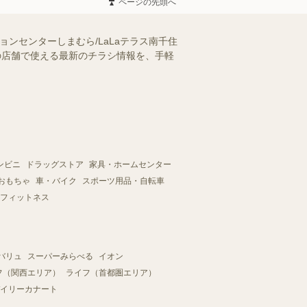
ページの先頭へ
ンセンターしまむら/LaLaテラス南千住
くの店舗で使える最新のチラシ情報を、手軽
ンビニ
ドラッグストア
家具・ホームセンター
おもちゃ
車・バイク
スポーツ用品・自転車
フィットネス
バリュ
スーパーみらべる
イオン
フ（関西エリア）
ライフ（首都圏エリア）
イリーカナート