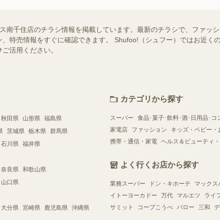
テラス南千住店のチラシ情報を掲載しています。最新のチラシで、ファッショ
、特売情報をすぐに確認できます。 Shufoo!（シュフー）ではお近
ひご活用ください。
カテゴリから探す
スーパー
食品･菓子･飲料･酒･日用品･コ
秋田県
山形県
福島県
家電店
ファッション
キッズ・ベビー・
県
茨城県
栃木県
群馬県
携帯・通信・家電
ヘルス＆ビューティ・
石川県
福井県
よく行くお店から探す
奈良県
和歌山県
山口県
業務スーパー
ドン・キホーテ
マックス
イトーヨーカドー
万代
マルエツ
ライ
サミット
コープこうべ
バロー
三和
デ
大分県
宮崎県
鹿児島県
沖縄県