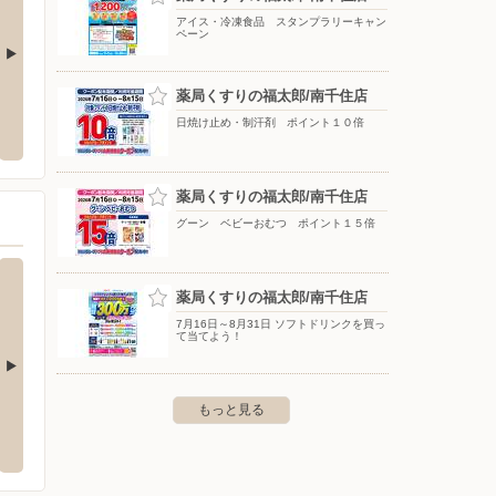
アイス・冷凍食品 スタンプラリーキャン
ペーン
薬局くすりの福太郎/南千住店
/西新井大師店
北海道産青果物拡販宣伝協議会／ホクレ
靴チヨ
ン農業協同組合連合会（東京都）
日焼け止め・制汗剤 ポイント１０倍
新井6-41-10
〒124-
ー四つ木
〒000-0000
薬局くすりの福太郎/南千住店
グーン ベビーおむつ ポイント１５倍
薬局くすりの福太郎/南千住店
7月16日～8月31日 ソフトドリンクを買っ
て当てよう！
もっと見る
ターしまむら/コープ葛
ファッションセンターしまむら/パサージ
ファッ
オ西新井店
〒121-0
0-17
〒123-0843 足立区西新井栄町1-17-1