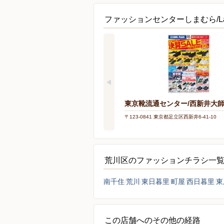
ファッションセンターしまむら/L
東京靴流通センター/西新井大
〒123-0841 東京都足立区西新井6-41-10
荒川区のファッションチラシ一
南千住
荒川
東日暮里
町屋
西日暮里
東
この店舗へのその他の経路