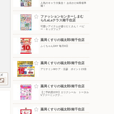
人気のキャラ大集合！ お出かけ&帰省準
備！
ファッションセンターしまむ
ら/LaLaテラス南千住店
可愛いアイテムが盛りだくさん！ ベビ
ー・キッズフェア
薬局くすりの福太郎/南千住店
ふくちゃんDAY 毎月9日
薬局くすりの福太郎/南千住店
アリナミンWケア・活蔘 ポイント15倍
イズ
薬局くすりの福太郎/南千住店
【ご予約受付中】エリクシール トータル
Vファーミングク…
薬局くすりの福太郎/南千住店