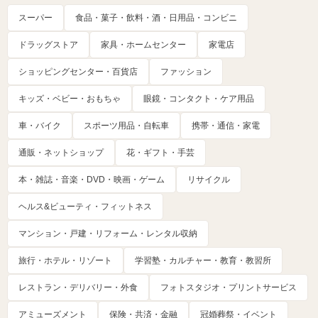
スーパー
食品・菓子・飲料・酒・日用品・コンビニ
ドラッグストア
家具・ホームセンター
家電店
ショッピングセンター・百貨店
ファッション
キッズ・ベビー・おもちゃ
眼鏡・コンタクト・ケア用品
車・バイク
スポーツ用品・自転車
携帯・通信・家電
通販・ネットショップ
花・ギフト・手芸
本・雑誌・音楽・DVD・映画・ゲーム
リサイクル
ヘルス&ビューティ・フィットネス
マンション・戸建・リフォーム・レンタル収納
旅行・ホテル・リゾート
学習塾・カルチャー・教育・教習所
レストラン・デリバリー・外食
フォトスタジオ・プリントサービス
アミューズメント
保険・共済・金融
冠婚葬祭・イベント