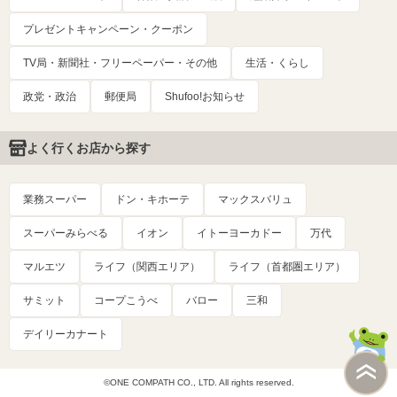
プレゼントキャンペーン・クーポン
TV局・新聞社・フリーペーパー・その他
生活・くらし
政党・政治
郵便局
Shufoo!お知らせ
よく行くお店から探す
業務スーパー
ドン・キホーテ
マックスバリュ
スーパーみらべる
イオン
イトーヨーカドー
万代
マルエツ
ライフ（関西エリア）
ライフ（首都圏エリア）
サミット
コープこうべ
バロー
三和
デイリーカナート
©ONE COMPATH CO., LTD. All rights reserved.