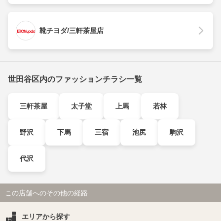
靴チヨダ/三軒茶屋店
世田谷区内のファッションチラシ一覧
三軒茶屋
太子堂
上馬
若林
野沢
下馬
三宿
池尻
駒沢
代沢
この店舗へのその他の経路
エリアから探す