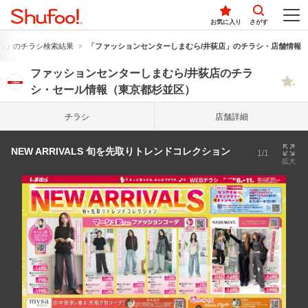
お気に入り
さがす
ら」のチラシ検索結果
「ファッションセンターしまむら/井荻店」のチラシ・店舗情報
ファッションセンターしまむら/井荻店のチラ
シ・セール情報（東京都杉並区）
チラシ
店舗詳細
NEW ARRIVALS 旬を先取りトレンドコレクション
1/1
拡大