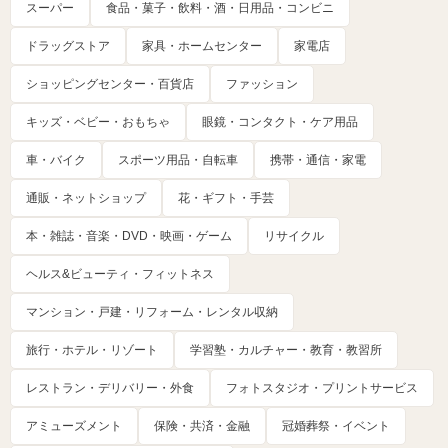
スーパー
食品・菓子・飲料・酒・日用品・コンビニ
ドラッグストア
家具・ホームセンター
家電店
ショッピングセンター・百貨店
ファッション
キッズ・ベビー・おもちゃ
眼鏡・コンタクト・ケア用品
車・バイク
スポーツ用品・自転車
携帯・通信・家電
通販・ネットショップ
花・ギフト・手芸
本・雑誌・音楽・DVD・映画・ゲーム
リサイクル
ヘルス&ビューティ・フィットネス
マンション・戸建・リフォーム・レンタル収納
旅行・ホテル・リゾート
学習塾・カルチャー・教育・教習所
レストラン・デリバリー・外食
フォトスタジオ・プリントサービス
アミューズメント
保険・共済・金融
冠婚葬祭・イベント