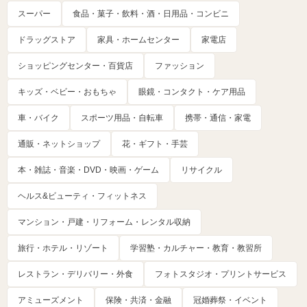
スーパー
食品・菓子・飲料・酒・日用品・コンビニ
ドラッグストア
家具・ホームセンター
家電店
ショッピングセンター・百貨店
ファッション
キッズ・ベビー・おもちゃ
眼鏡・コンタクト・ケア用品
車・バイク
スポーツ用品・自転車
携帯・通信・家電
通販・ネットショップ
花・ギフト・手芸
本・雑誌・音楽・DVD・映画・ゲーム
リサイクル
ヘルス&ビューティ・フィットネス
マンション・戸建・リフォーム・レンタル収納
旅行・ホテル・リゾート
学習塾・カルチャー・教育・教習所
レストラン・デリバリー・外食
フォトスタジオ・プリントサービス
アミューズメント
保険・共済・金融
冠婚葬祭・イベント