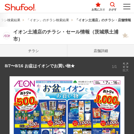
お気に入り
さがす
チラシ検索結果
「イオン」のチラシ検索結果
「イオン土浦店」のチラシ・店舗情報
イオン土浦店のチラシ・セール情報（茨城県土浦
市）
チラシ
店舗詳細
8/7〜8/16 お盆はイオンでお買い物★
1/1
拡大