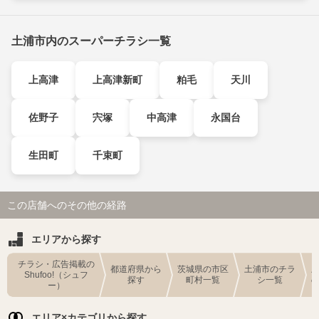
土浦市内のスーパーチラシ一覧
上高津
上高津新町
粕毛
天川
佐野子
宍塚
中高津
永国台
生田町
千束町
この店舗へのその他の経路
エリアから探す
チラシ・広告掲載の
都道府県から
茨城県の市区
土浦市のチラ
Shufoo!（シュフ
探す
町村一覧
シ一覧
ー）
エリア×カテゴリから探す