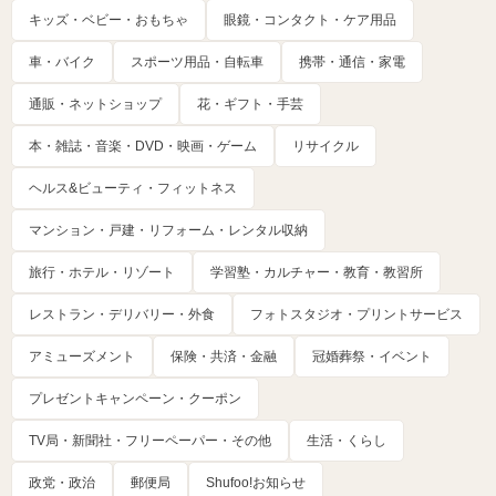
キッズ・ベビー・おもちゃ
眼鏡・コンタクト・ケア用品
車・バイク
スポーツ用品・自転車
携帯・通信・家電
通販・ネットショップ
花・ギフト・手芸
本・雑誌・音楽・DVD・映画・ゲーム
リサイクル
ヘルス&ビューティ・フィットネス
マンション・戸建・リフォーム・レンタル収納
旅行・ホテル・リゾート
学習塾・カルチャー・教育・教習所
レストラン・デリバリー・外食
フォトスタジオ・プリントサービス
アミューズメント
保険・共済・金融
冠婚葬祭・イベント
プレゼントキャンペーン・クーポン
TV局・新聞社・フリーペーパー・その他
生活・くらし
政党・政治
郵便局
Shufoo!お知らせ