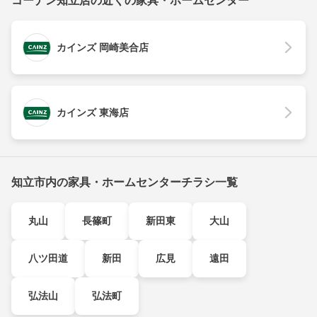
コーナン知立店の近くの家具・ホームセンター
カインズ 岡崎美合店
カインズ 東海店
知立市内の家具・ホームセンターチラシ一覧
丸山
長篠町
新田東
大山
八ツ田道
新田
広見
遠田
弘法山
弘法町