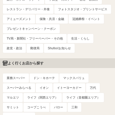
レストラン・デリバリー・外食
フォトスタジオ・プリントサービス
アミューズメント
保険・共済・金融
冠婚葬祭・イベント
プレゼントキャンペーン・クーポン
TV局・新聞社・フリーペーパー・その他
生活・くらし
政党・政治
郵便局
Shufoo!お知らせ
よく行くお店から探す
業務スーパー
ドン・キホーテ
マックスバリュ
スーパーみらべる
イオン
イトーヨーカドー
万代
マルエツ
ライフ（関西エリア）
ライフ（首都圏エリア）
サミット
コープこうべ
バロー
三和