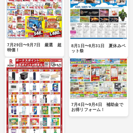
7月29日〜9月7日 厳選 超
8月1日〜8月31日 夏休みペ
特価！
ット祭
7月4日〜9月4日 補助金で
お得リフォーム！