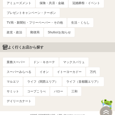
アミューズメント
保険・共済・金融
冠婚葬祭・イベント
プレゼントキャンペーン・クーポン
TV局・新聞社・フリーペーパー・その他
生活・くらし
政党・政治
郵便局
Shufoo!お知らせ
よく行くお店から探す
業務スーパー
ドン・キホーテ
マックスバリュ
スーパーみらべる
イオン
イトーヨーカドー
万代
マルエツ
ライフ（関西エリア）
ライフ（首都圏エリア）
サミット
コープこうべ
バロー
三和
デイリーカナート