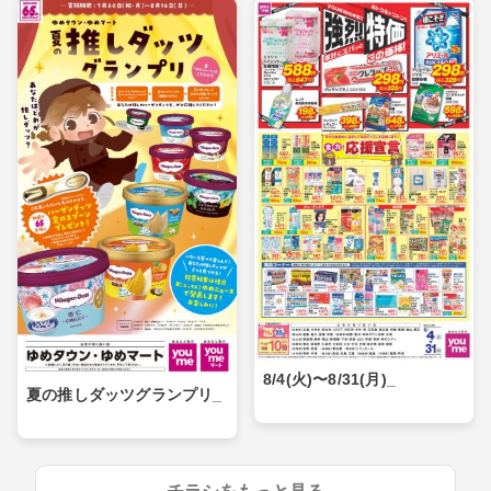
8/4(火)〜8/31(月)_
夏の推しダッツグランプリ_