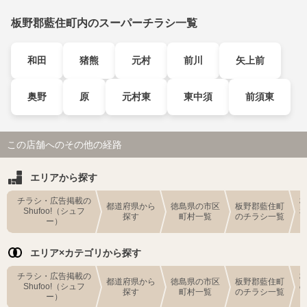
板野郡藍住町内のスーパーチラシ一覧
和田
猪熊
元村
前川
矢上前
奥野
原
元村東
東中須
前須東
この店舗へのその他の経路
エリアから探す
チラシ・広告掲載の
都道府県から
徳島県の市区
板野郡藍住町
Shufoo!（シュフ
探す
町村一覧
のチラシ一覧
ー）
エリア×カテゴリから探す
チラシ・広告掲載の
都道府県から
徳島県の市区
板野郡藍住町
Shufoo!（シュフ
探す
町村一覧
のチラシ一覧
ー）