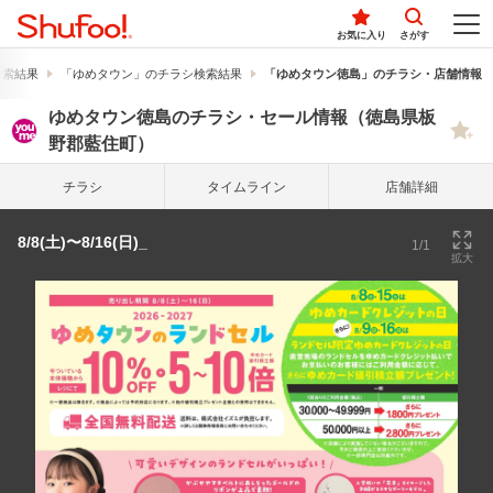
お気に入り
さがす
検索結果
「ゆめタウン」のチラシ検索結果
「ゆめタウン徳島」のチラシ・店舗情報
ゆめタウン徳島のチラシ・セール情報（徳島県板
野郡藍住町）
チラシ
タイム
ライン
店舗詳細
8/8(土)〜8/16(日)_
1/1
拡大