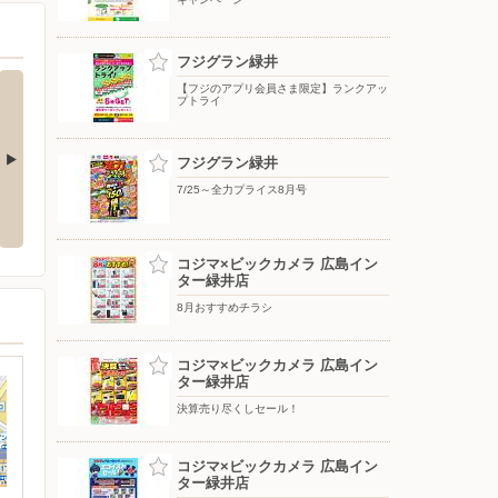
フジグラン緑井
【フジのアプリ会員さま限定】ランクアッ
プトライ
フジグラン緑井
7/25～全力プライス8月号
】新規アプリ
8/6〜おうちで味わう夏の贅沢
8/4〜エフカポイント10倍商品の
ン
ご案内
コジマ×ビックカメラ 広島イン
ター緑井店
8月おすすめチラシ
コジマ×ビックカメラ 広島イン
ター緑井店
決算売り尽くしセール！
コジマ×ビックカメラ 広島イン
ター緑井店