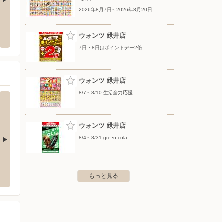
2026年8月7日～2026年8月20日_
イオンスタイル広島祇園
エディ
島市東区戸坂千足二丁目7番20号
〒731-0138 広島県広島市安佐南区祇園3-2-1
〒738-0
ウォンツ 緑井店
7日・8日はポイントデー2倍
ウォンツ 緑井店
8/7～8/10 生活全力応援
ウォンツ 緑井店
8/4～8/31 green cola
フジ三篠店
フジ白
区亀崎1-1-6
〒733-0003 広島市西区三篠町1-15-1
〒730-
もっと見る