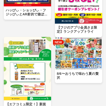
ハッぴぃ・ショッぴぃ・フ
ジッぴぃとAR射的で遊ぼ
う！！
【フジのアプリ会員さま限
定】ランクアップトライ
8/6〜おうちで味わう夏の贅
沢
【エフコミュ限定！】新規