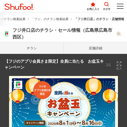
お気に入り
さがす
」のチラシ検索結果
「フジ」のチラシ検索結果
「フジ井口店」のチラシ・店舗情報
フジ井口店のチラシ・セール情報（広島県広島市
西区）
チラシ
店舗詳細
【フジのアプリ会員さま限定】全員に当たる お盆玉キ
1/1
ャンペーン
拡大