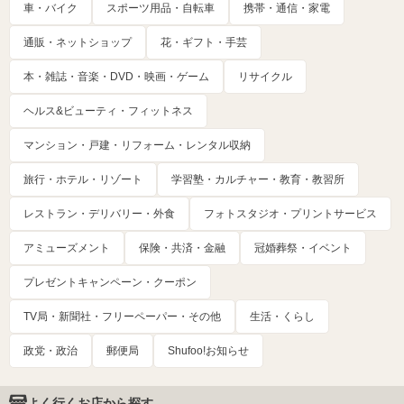
車・バイク
スポーツ用品・自転車
携帯・通信・家電
通販・ネットショップ
花・ギフト・手芸
本・雑誌・音楽・DVD・映画・ゲーム
リサイクル
ヘルス&ビューティ・フィットネス
マンション・戸建・リフォーム・レンタル収納
旅行・ホテル・リゾート
学習塾・カルチャー・教育・教習所
レストラン・デリバリー・外食
フォトスタジオ・プリントサービス
アミューズメント
保険・共済・金融
冠婚葬祭・イベント
プレゼントキャンペーン・クーポン
TV局・新聞社・フリーペーパー・その他
生活・くらし
政党・政治
郵便局
Shufoo!お知らせ
よく行くお店から探す