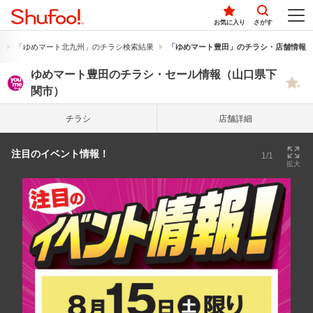
お気に入り
さがす
果
「ゆめマート北九州」のチラシ検索結果
「ゆめマート豊田」のチラシ・店舗情報
ゆめマート豊田のチラシ・セール情報（山口県下
関市）
チラシ
店舗詳細
注目のイベント情報！
1/1
拡大