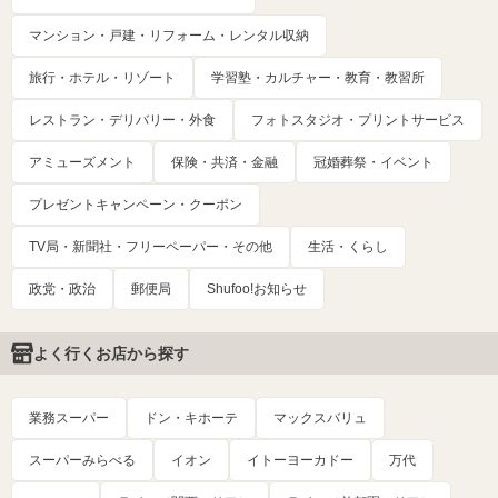
マンション・戸建・リフォーム・レンタル収納
旅行・ホテル・リゾート
学習塾・カルチャー・教育・教習所
レストラン・デリバリー・外食
フォトスタジオ・プリントサービス
アミューズメント
保険・共済・金融
冠婚葬祭・イベント
プレゼントキャンペーン・クーポン
TV局・新聞社・フリーペーパー・その他
生活・くらし
政党・政治
郵便局
Shufoo!お知らせ
よく行くお店から探す
業務スーパー
ドン・キホーテ
マックスバリュ
スーパーみらべる
イオン
イトーヨーカドー
万代