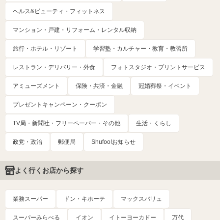
ヘルス&ビューティ・フィットネス
マンション・戸建・リフォーム・レンタル収納
旅行・ホテル・リゾート
学習塾・カルチャー・教育・教習所
レストラン・デリバリー・外食
フォトスタジオ・プリントサービス
アミューズメント
保険・共済・金融
冠婚葬祭・イベント
プレゼントキャンペーン・クーポン
TV局・新聞社・フリーペーパー・その他
生活・くらし
政党・政治
郵便局
Shufoo!お知らせ
よく行くお店から探す
業務スーパー
ドン・キホーテ
マックスバリュ
スーパーみらべる
イオン
イトーヨーカドー
万代