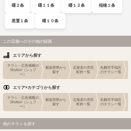
曙２条
曙１１条
曙１２条
稲穂１条
星置１条
曙１０条
この店舗へのその他の経路
エリアから探す
チラシ・広告掲載の
都道府県から
北海道の市区
札幌市手稲区
Shufoo!（シュフ
探す
町村一覧
のチラシ一覧
ー）
エリア×カテゴリから探す
チラシ・広告掲載の
都道府県から
北海道の市区
札幌市手稲区
Shufoo!（シュフ
探す
町村一覧
のチラシ一覧
ー）
他のチラシを探す