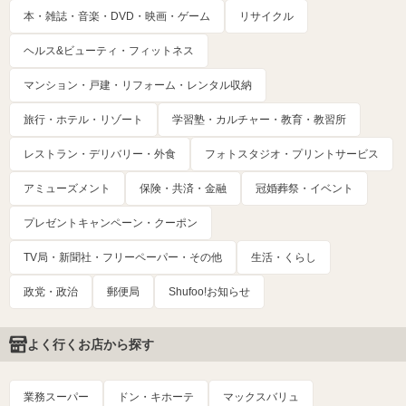
本・雑誌・音楽・DVD・映画・ゲーム
リサイクル
ヘルス&ビューティ・フィットネス
マンション・戸建・リフォーム・レンタル収納
旅行・ホテル・リゾート
学習塾・カルチャー・教育・教習所
レストラン・デリバリー・外食
フォトスタジオ・プリントサービス
アミューズメント
保険・共済・金融
冠婚葬祭・イベント
プレゼントキャンペーン・クーポン
TV局・新聞社・フリーペーパー・その他
生活・くらし
政党・政治
郵便局
Shufoo!お知らせ
よく行くお店から探す
業務スーパー
ドン・キホーテ
マックスバリュ