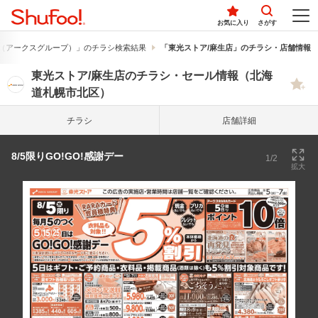
お気に入り
さがす
（アークスグループ）」のチラシ検索結果
「東光ストア/麻生店」のチラシ・店舗情報
東光ストア/麻生店のチラシ・セール情報（北海
道札幌市北区）
チラシ
店舗詳細
8/5限りGO!GO!感謝デー
1/2
拡大