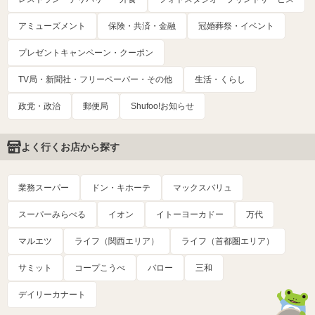
アミューズメント
保険・共済・金融
冠婚葬祭・イベント
プレゼントキャンペーン・クーポン
TV局・新聞社・フリーペーパー・その他
生活・くらし
政党・政治
郵便局
Shufoo!お知らせ
よく行くお店から探す
業務スーパー
ドン・キホーテ
マックスバリュ
スーパーみらべる
イオン
イトーヨーカドー
万代
マルエツ
ライフ（関西エリア）
ライフ（首都圏エリア）
サミット
コープこうべ
バロー
三和
デイリーカナート