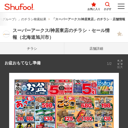
お気に入り
さがす
スグループ）」のチラシ検索結果
「スーパーアークス/神居東店」のチラシ・店舗情報
スーパーアークス/神居東店のチラシ・セール情
報（北海道旭川市）
チラシ
店舗詳細
お盆おもてなし準備
1/2
拡大