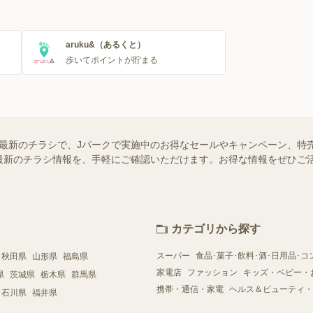
aruku&（あるくと）
歩いてポイントが貯まる
新のチラシで、Jパークで実施中のお得なセールやキャンペーン、特売情報
最新のチラシ情報を、手軽にご確認いただけます。お得な情報をぜひご
カテゴリから探す
スーパー
食品･菓子･飲料･酒･日用品･コ
秋田県
山形県
福島県
家電店
ファッション
キッズ・ベビー・
県
茨城県
栃木県
群馬県
携帯・通信・家電
ヘルス＆ビューティ・
石川県
福井県