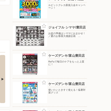
ルビットクレカ新規入会キャンペ
ーン！
ジョイフル シマヤ/豊田店
お盆の準備はシマヤにおまかせ！
／夏のお客様大感謝企画 …
ケーズデンキ/富山豊田店
ReFaで毎日のケアをもっと上質
に！
ケーズデンキ/富山豊田店
クランドNew富山婦中
DCM/富山問屋町店
ウエル
使いたいときすぐ使える！猛暑対
策グッズ
〒930-0834 富山県富山市問屋町1-11-11
〒931-
婦中町速星35-1