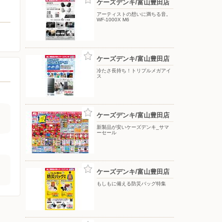
ケーズデンキ/富山豊田店
アーティストの想いに満ちる音。
WF-1000X M6
ケーズデンキ/富山豊田店
冷たさ長持ち！トリプルメガアイ
ス
ケーズデンキ/富山豊田店
新製品が安いケーズデンキ_サマ
ーセール
ケーズデンキ/富山豊田店
もしもに備える防災バッグ特集