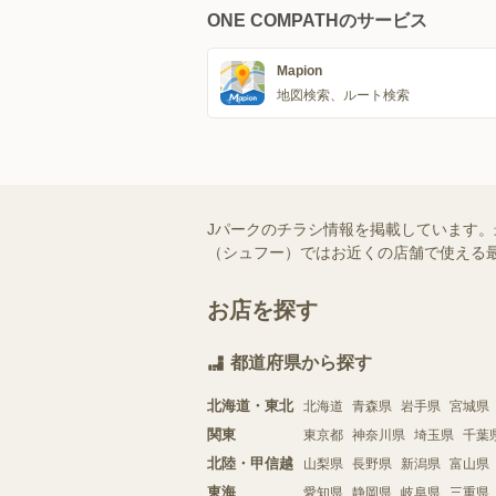
ONE COMPATHのサービス
Mapion
地図検索、ルート検索
Jパークのチラシ情報を掲載しています。最
（シュフー）ではお近くの店舗で使える
お店を探す
都道府県から探す
北海道・東北
北海道
青森県
岩手県
宮城県
関東
東京都
神奈川県
埼玉県
千葉
北陸・甲信越
山梨県
長野県
新潟県
富山県
東海
愛知県
静岡県
岐阜県
三重県