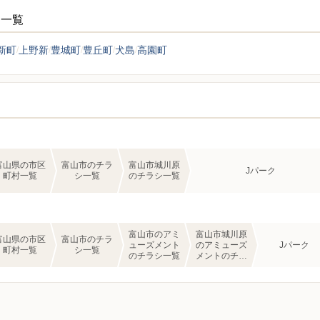
シ一覧
新町
上野新
豊城町
豊丘町
犬島
高園町
富山県の市区
富山市のチラ
富山市城川原
Jパーク
町村一覧
シ一覧
のチラシ一覧
富山市のアミ
富山市城川原
富山県の市区
富山市のチラ
ューズメント
のアミューズ
Jパーク
町村一覧
シ一覧
のチラシ一覧
メントのチラ
シ一覧