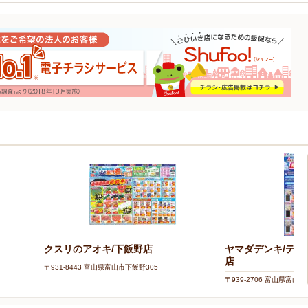
クスリのアオキ/下飯野店
ヤマダデンキ/テッ
店
〒931-8443 富山県富山市下飯野305
〒939-2706 富山県富山市