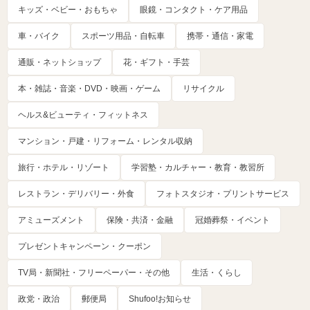
キッズ・ベビー・おもちゃ
眼鏡・コンタクト・ケア用品
車・バイク
スポーツ用品・自転車
携帯・通信・家電
通販・ネットショップ
花・ギフト・手芸
本・雑誌・音楽・DVD・映画・ゲーム
リサイクル
ヘルス&ビューティ・フィットネス
マンション・戸建・リフォーム・レンタル収納
旅行・ホテル・リゾート
学習塾・カルチャー・教育・教習所
レストラン・デリバリー・外食
フォトスタジオ・プリントサービス
アミューズメント
保険・共済・金融
冠婚葬祭・イベント
プレゼントキャンペーン・クーポン
TV局・新聞社・フリーペーパー・その他
生活・くらし
政党・政治
郵便局
Shufoo!お知らせ