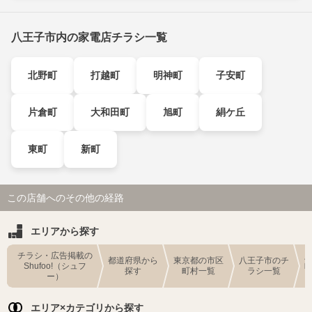
八王子市内の家電店チラシ一覧
北野町
打越町
明神町
子安町
片倉町
大和田町
旭町
絹ケ丘
東町
新町
この店舗へのその他の経路
エリアから探す
チラシ・広告掲載の
都道府県から
東京都の市区
八王子市のチ
Shufoo!（シュフ
探す
町村一覧
ラシ一覧
ー）
エリア×カテゴリから探す