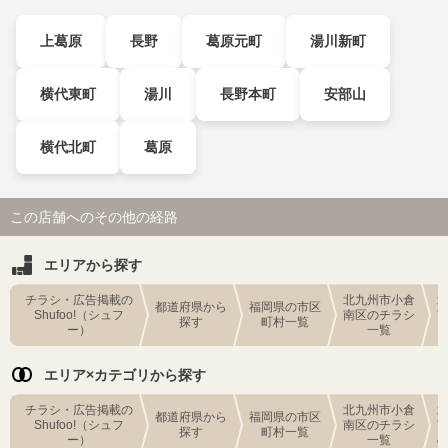
上葛原
長野
葛原元町
湯川新町
横代東町
湯川
長野本町
安部山
横代北町
葛原
この店舗へのその他の経路
エリアから探す
チラシ・広告掲載の
北九州市小倉
都道府県から
福岡県の市区
Shufoo!（シュフ
南区のチラシ
探す
町村一覧
ー）
一覧
エリア×カテゴリから探す
チラシ・広告掲載の
北九州市小倉
都道府県から
福岡県の市区
Shufoo!（シュフ
南区のチラシ
探す
町村一覧
ー）
一覧