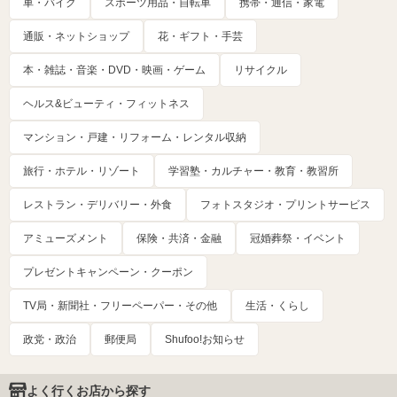
車・バイク
スポーツ用品・自転車
携帯・通信・家電
通販・ネットショップ
花・ギフト・手芸
本・雑誌・音楽・DVD・映画・ゲーム
リサイクル
ヘルス&ビューティ・フィットネス
マンション・戸建・リフォーム・レンタル収納
旅行・ホテル・リゾート
学習塾・カルチャー・教育・教習所
レストラン・デリバリー・外食
フォトスタジオ・プリントサービス
アミューズメント
保険・共済・金融
冠婚葬祭・イベント
プレゼントキャンペーン・クーポン
TV局・新聞社・フリーペーパー・その他
生活・くらし
政党・政治
郵便局
Shufoo!お知らせ
よく行くお店から探す