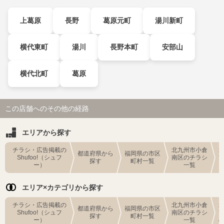
上葛原
長野
葛原元町
湯川新町
横代東町
湯川
長野本町
安部山
横代北町
葛原
この店舗へのその他の経路
エリアから探す
チラシ・広告掲載の
北九州市小倉
都道府県から
福岡県の市区
Shufoo!（シュフ
南区のチラシ
探す
町村一覧
ー）
一覧
エリア×カテゴリから探す
チラシ・広告掲載の
北九州市小倉
都道府県から
福岡県の市区
Shufoo!（シュフ
南区のチラシ
探す
町村一覧
ー）
一覧