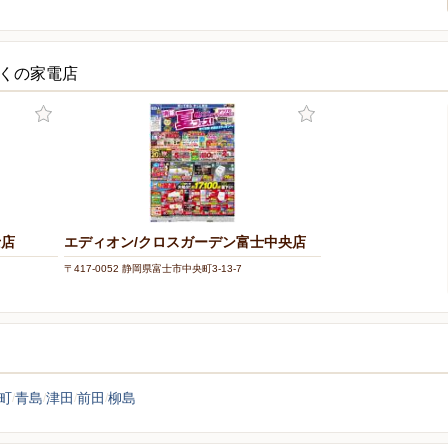
近くの家電店
士店
エディオン/クロスガーデン富士中央店
〒417-0052 静岡県富士市中央町3-13-7
町
青島
津田
前田
柳島