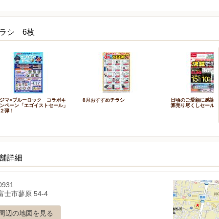
ラシ 6枚
ジマ×ブルーロック コラボキ
8月おすすめチラシ
日頃のご愛顧に感謝を
ンペーン「エゴイストセール」
算売り尽くしセール_
２弾！
店舗詳細
0931
士市蓼原 54-4
周辺の地図を見る