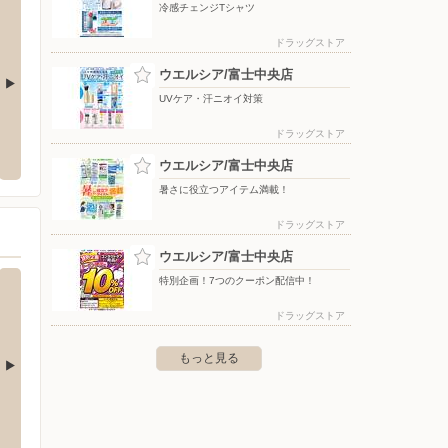
冷感チェンジTシャツ
ドラッグストア
ウエルシア/富士中央店
UVケア・汗ニオイ対策
士南店
ユーコープ/富士中央店
バース
ドラッグストア
鮫島118-10
〒417-0052 静岡県富士市中央町3-13-7
〒418-
ウエルシア/富士中央店
暑さに役立つアイテム満載！
ドラッグストア
ウエルシア/富士中央店
特別企画！7つのクーポン配信中！
ドラッグストア
もっと見る
ラ 甲府バイパス店
コジマ×ビックカメラ 甲府店
コジマ
1-14-12
〒400-0049 甲府市富竹 1-10-33
〒259-1