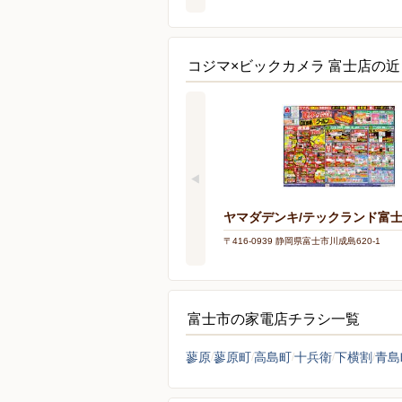
コジマ×ビックカメラ 富士店の
ヤマダデンキ/テックランド富
〒416-0939 静岡県富士市川成島620-1
富士市の家電店チラシ一覧
蓼原
蓼原町
高島町
十兵衛
下横割
青島