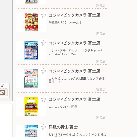
家電店
コジマ×ビックカメラ 富士店
決算売り尽くしセール！
家電店
コジマ×ビックカメラ 富士店
コジマ×ブルーロック コラボキャンペー
ン「エゴイストセ…
家電店
コジマ×ビックカメラ 富士店
コジ坊＆マコちゃんのLINEスタンプ好評
販売中！
イズ
家電店
コジマ×ビックカメラ 富士店
エアコン2027年問題！
家電店
洋服の青山/富士
ビジネスシーンにふさわしいシャツを選ぶ