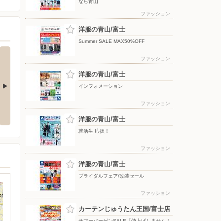
なら青山
ファッション
洋服の青山/富士
Summer SALE MAX50%OFF
ファッション
洋服の青山/富士
インフォメーション
込めて 決
コジ坊＆マコちゃんのLINEスタ
エアコン2027年問題！
ファッション
ンプ好評販売中！
洋服の青山/富士
就活生 応援！
ファッション
洋服の青山/富士
ブライダルフェア/改装セール
ファッション
カーテンじゅうたん王国/富士店
サマーバーゲンSALE「値上げしません！