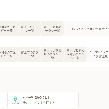
静岡県の市区
富士市のチラ
富士市蓼原の
コジマ×ビックカメラ 富士店
町村一覧
シ一覧
チラシ一覧
富士市の家電
富士市蓼原の
コジマ×ビック
静岡県の市区
富士市のチラ
店のチラシ一
家電店のチラ
町村一覧
シ一覧
メラ 富士店
覧
シ一覧
aruku&（あるくと）
歩いてポイントが貯まる