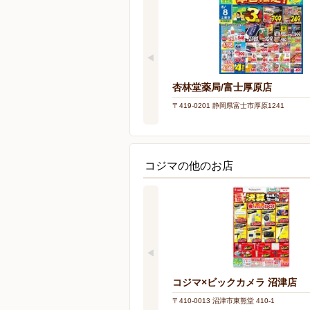
杏林堂薬局/富士厚原店
〒419-0201 静岡県富士市厚原1241
コジマの他のお店
コジマ×ビックカメラ 沼津店
〒410-0013 沼津市東熊堂 410-1