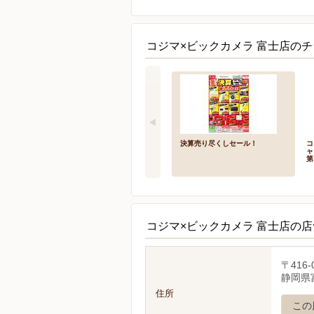
コジマ×ビックカメラ 富士店のチ
決算売り尽くしセール！
コ
ャ
第
コジマ×ビックカメラ 富士店の
〒416-
静岡県富
住所
この