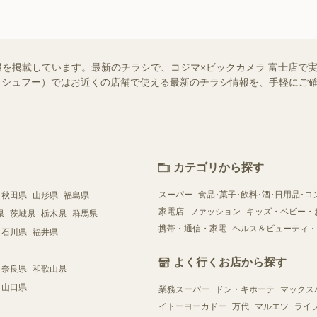
報を掲載しています。最新のチラシで、コジマ×ビックカメラ 富士店で
oo!（シュフー）ではお近くの店舗で使える最新のチラシ情報を、手軽に
カテゴリから探す
スーパー
食品･菓子･飲料･酒･日用品･コ
秋田県
山形県
福島県
家電店
ファッション
キッズ・ベビー・
県
茨城県
栃木県
群馬県
携帯・通信・家電
ヘルス＆ビューティ・
石川県
福井県
よく行くお店から探す
奈良県
和歌山県
山口県
業務スーパー
ドン・キホーテ
マックス
イトーヨーカドー
万代
マルエツ
ライ