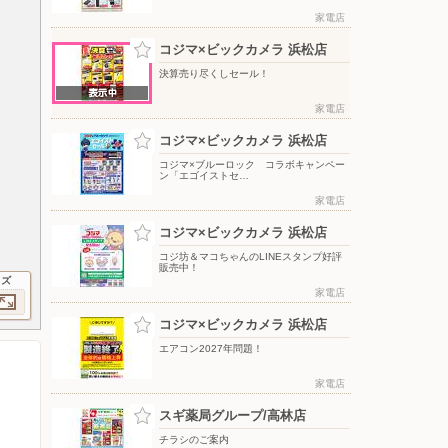
家電店
コジマ×ビックカメラ 浜松店
決算売り尽くしセール！
家電店
コジマ×ビックカメラ 浜松店
コジマ×ブルーロック コラボキャンペー
ン「エゴイストセ…
家電店
コジマ×ビックカメラ 浜松店
コジ坊＆マコちゃんのLINEスタンプ好評
販売中！
イズ
家電店
コジマ×ビックカメラ 浜松店
エアコン2027年問題！
家電店
スギ薬局グループ/高林店
チラシのご案内