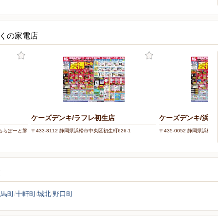
近くの家電店
ケーズデンキ/ラフレ初生店
ケーズデンキ/浜松
地 ららぽーと磐
〒433-8112 静岡県浜松市中央区初生町626-1
〒435-0052 静岡県浜松市
覧
曳馬町
十軒町
城北
野口町