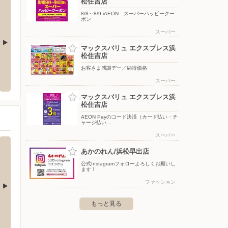
松住吉店
8/8～8/9 iAEON スーパーハッピークー
ポン
スーパー
マックスバリュ エクスプレス浜
松住吉店
マックスバリュ エクスプレス浜松早出店
遠鉄ス
お客さま感謝デー／納得価格
中央区鴨江2-43-1
〒435-0054 静岡県浜松市中央区早出町850
〒432-
スーパー
マックスバリュ エクスプレス浜
松住吉店
AEON Payのコード決済（カード払い・チ
ャージ払い…
スーパー
あかのれん/浜松早出店
公式Instagramフォローよろしくお願いし
ます！
ファッション
もっと見る
ラ 有松インター店
コジマ×ビックカメラ 熱田店
コジマ
1-122
〒456-0062 名古屋市熱田区大宝 2-4-22
〒486-