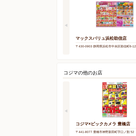
マックスバリュ浜松助信店
〒430-0903 静岡県浜松市中央区助信町6-12
コジマの他のお店
コジマ×ビックカメラ 豊橋店
〒441-8077 豊橋市神野新田町字口ノ割 52