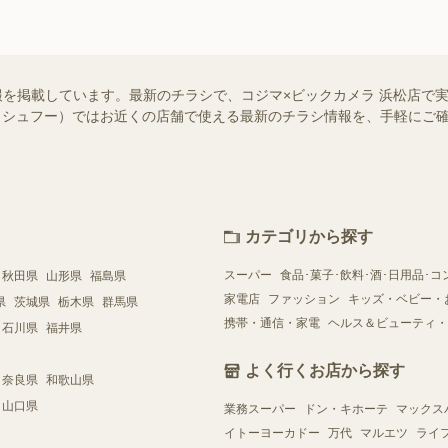
報を掲載しています。最新のチラシで、コジマ×ビックカメラ 浜松店で
oo!（シュフー）ではお近くの店舗で使える最新のチラシ情報を、手軽に
カテゴリから探す
スーパー
食品･菓子･飲料･酒･日用品･コ
秋田県
山形県
福島県
家電店
ファッション
キッズ・ベビー・
県
茨城県
栃木県
群馬県
携帯・通信・家電
ヘルス＆ビューティ・
石川県
福井県
よく行くお店から探す
奈良県
和歌山県
山口県
業務スーパー
ドン・キホーテ
マックス
イトーヨーカドー
万代
マルエツ
ライ