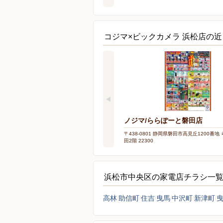
コジマ×ビックカメラ 浜松店の
ノジマ/ららぽーと磐田店
〒438-0801 静岡県磐田市高見丘1200番
田2階 22300
浜松市中央区の家電店チラシ一
高林
助信町
住吉
曳馬
中沢町
新津町