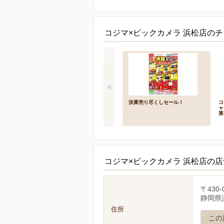
コジマ×ビックカメラ 浜松店のチ
決算売り尽くしセール！
コ
ャ
第
コジマ×ビックカメラ 浜松店の
〒430-
静岡県浜
住所
この