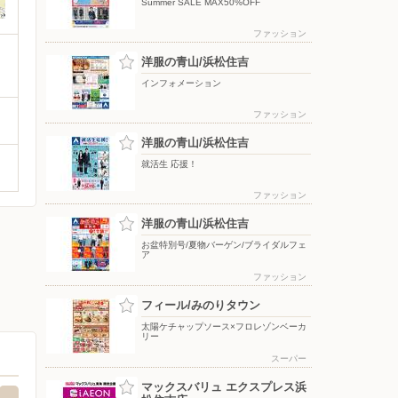
Summer SALE MAX50%OFF
ファッション
洋服の青山/浜松住吉
インフォメーション
ファッション
洋服の青山/浜松住吉
就活生 応援！
ファッション
洋服の青山/浜松住吉
お盆特別号/夏物バーゲン/ブライダルフェ
ア
ファッション
フィール/みのりタウン
太陽ケチャップソース×フロレゾンベーカ
リー
スーパー
マックスバリュ エクスプレス浜