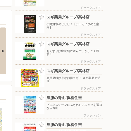
ドラッグストア
スギ薬局グループ/高林店
小野賢章のビビビ！【アーカイブのご案
内】
ドラッグストア
スギ薬局グループ/高林店
おくすりは症状別に選んで、かしこく緩
和！
込めて 決
コジ坊＆マコちゃんのLINEスタ
エアコン2027年問題！
ドラッグストア
ンプ好評販売中！
スギ薬局グループ/高林店
会員登録は今がお得スギ！ スギ薬局アプ
リ
ドラッグストア
洋服の青山/浜松住吉
ビジネスシーンにふさわしいシャツを選ぶ
なら青山
ファッション
洋服の青山/浜松住吉