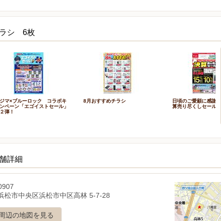
ラシ 6枚
ジマ×ブルーロック コラボキ
8月おすすめチラシ
日頃のご愛顧に感謝を
ンペーン「エゴイストセール」
算売り尽くしセール_
２弾！
店舗詳細
0907
松市中央区浜松市中区高林 5-7-28
周辺の地図を見る