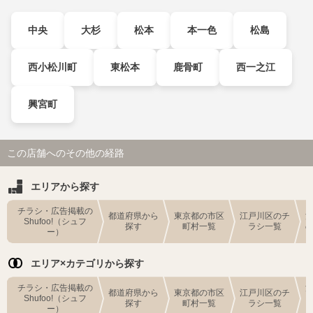
中央
大杉
松本
本一色
松島
西小松川町
東松本
鹿骨町
西一之江
興宮町
この店舗へのその他の経路
エリアから探す
チラシ・広告掲載の
都道府県から
東京都の市区
江戸川区のチ
Shufoo!（シュフ
探す
町村一覧
ラシ一覧
ー）
エリア×カテゴリから探す
チラシ・広告掲載の
都道府県から
東京都の市区
江戸川区のチ
Shufoo!（シュフ
探す
町村一覧
ラシ一覧
ー）