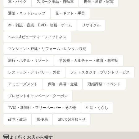
車・バイク
スポーツ用品・自転車
携帯・通信・家電
通販・ネットショップ
花・ギフト・手芸
本・雑誌・音楽・DVD・映画・ゲーム
リサイクル
ヘルス&ビューティ・フィットネス
マンション・戸建・リフォーム・レンタル収納
旅行・ホテル・リゾート
学習塾・カルチャー・教育・教習所
レストラン・デリバリー・外食
フォトスタジオ・プリントサービス
アミューズメント
保険・共済・金融
冠婚葬祭・イベント
プレゼントキャンペーン・クーポン
TV局・新聞社・フリーペーパー・その他
生活・くらし
政党・政治
郵便局
Shufoo!お知らせ
よく行くお店から探す