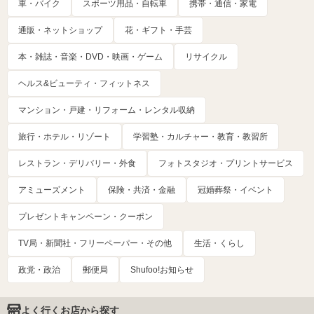
車・バイク
スポーツ用品・自転車
携帯・通信・家電
通販・ネットショップ
花・ギフト・手芸
本・雑誌・音楽・DVD・映画・ゲーム
リサイクル
ヘルス&ビューティ・フィットネス
マンション・戸建・リフォーム・レンタル収納
旅行・ホテル・リゾート
学習塾・カルチャー・教育・教習所
レストラン・デリバリー・外食
フォトスタジオ・プリントサービス
アミューズメント
保険・共済・金融
冠婚葬祭・イベント
プレゼントキャンペーン・クーポン
TV局・新聞社・フリーペーパー・その他
生活・くらし
政党・政治
郵便局
Shufoo!お知らせ
よく行くお店から探す