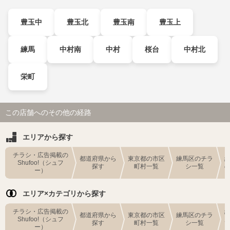
豊玉中
豊玉北
豊玉南
豊玉上
練馬
中村南
中村
桜台
中村北
栄町
この店舗へのその他の経路
エリアから探す
チラシ・広告掲載の
都道府県から
東京都の市区
練馬区のチラ
Shufoo!（シュフ
探す
町村一覧
シ一覧
ー）
エリア×カテゴリから探す
チラシ・広告掲載の
都道府県から
東京都の市区
練馬区のチラ
Shufoo!（シュフ
探す
町村一覧
シ一覧
ー）