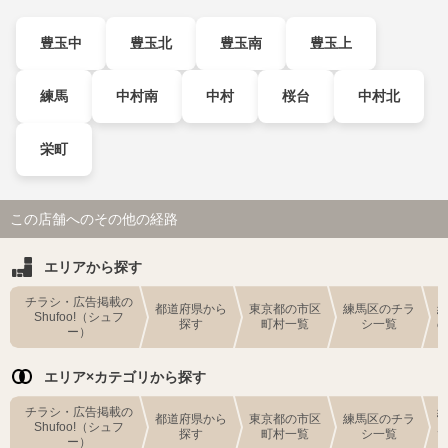
豊玉中
豊玉北
豊玉南
豊玉上
練馬
中村南
中村
桜台
中村北
栄町
この店舗へのその他の経路
エリアから探す
チラシ・広告掲載の
都道府県から
東京都の市区
練馬区のチラ
Shufoo!（シュフ
探す
町村一覧
シ一覧
ー）
エリア×カテゴリから探す
チラシ・広告掲載の
都道府県から
東京都の市区
練馬区のチラ
Shufoo!（シュフ
探す
町村一覧
シ一覧
ー）