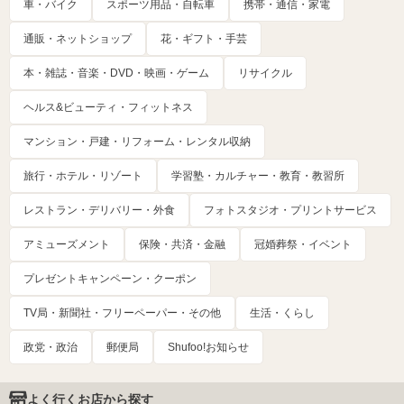
車・バイク
スポーツ用品・自転車
携帯・通信・家電
通販・ネットショップ
花・ギフト・手芸
本・雑誌・音楽・DVD・映画・ゲーム
リサイクル
ヘルス&ビューティ・フィットネス
マンション・戸建・リフォーム・レンタル収納
旅行・ホテル・リゾート
学習塾・カルチャー・教育・教習所
レストラン・デリバリー・外食
フォトスタジオ・プリントサービス
アミューズメント
保険・共済・金融
冠婚葬祭・イベント
プレゼントキャンペーン・クーポン
TV局・新聞社・フリーペーパー・その他
生活・くらし
政党・政治
郵便局
Shufoo!お知らせ
よく行くお店から探す