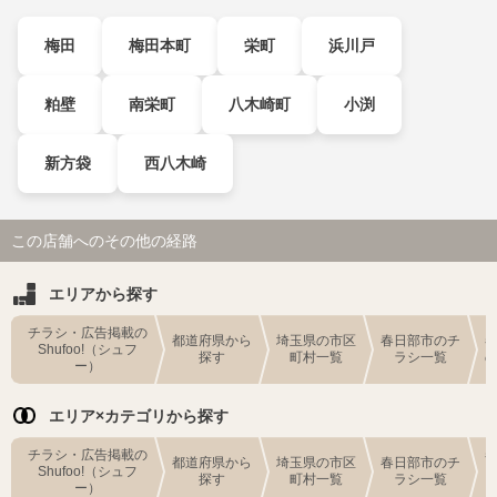
梅田
梅田本町
栄町
浜川戸
粕壁
南栄町
八木崎町
小渕
新方袋
西八木崎
この店舗へのその他の経路
エリアから探す
チラシ・広告掲載の
都道府県から
埼玉県の市区
春日部市のチ
Shufoo!（シュフ
探す
町村一覧
ラシ一覧
ー）
エリア×カテゴリから探す
チラシ・広告掲載の
都道府県から
埼玉県の市区
春日部市のチ
Shufoo!（シュフ
探す
町村一覧
ラシ一覧
ー）