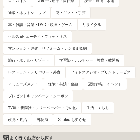
車・バイク
スポーツ用品・自転車
携帯・通信・家電
通販・ネットショップ
花・ギフト・手芸
本・雑誌・音楽・DVD・映画・ゲーム
リサイクル
ヘルス&ビューティ・フィットネス
マンション・戸建・リフォーム・レンタル収納
旅行・ホテル・リゾート
学習塾・カルチャー・教育・教習所
レストラン・デリバリー・外食
フォトスタジオ・プリントサービス
アミューズメント
保険・共済・金融
冠婚葬祭・イベント
プレゼントキャンペーン・クーポン
TV局・新聞社・フリーペーパー・その他
生活・くらし
政党・政治
郵便局
Shufoo!お知らせ
よく行くお店から探す