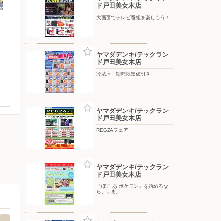
ド戸田美女木店
大画面でテレビ番組を楽しもう！
ヤマダデンキ/テックラン
ド戸田美女木店
冷蔵庫 期間限定値引き
ヤマダデンキ/テックラン
ド戸田美女木店
REGZAフェア
ヤマダデンキ/テックラン
ド戸田美女木店
『ぽこ あ ポケモン』を始めるな
ら、いま。