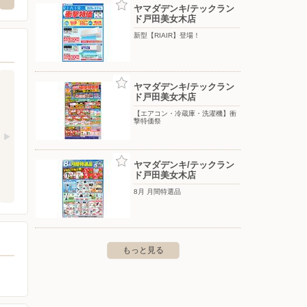
ヤマダデンキ/テックラン
ド戸田美女木店
新型【RIAIR】登場！
ヤマダデンキ/テックラン
ド戸田美女木店
【エアコン・冷蔵庫・洗濯機】衝
撃特価祭
ヤマダデンキ/テックラン
ド戸田美女木店
8月 月間特選品
もっと見る