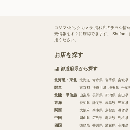
コジマ×ビックカメラ 浦和店のチラシ情
売情報をすぐに確認できます。 Shuf
用ください。
お店を探す
都道府県から探す
北海道・東北
北海道
青森県
岩手県
宮城県
関東
東京都
神奈川県
埼玉県
千葉
北陸・甲信越
山梨県
長野県
新潟県
富山県
東海
愛知県
静岡県
岐阜県
三重県
関西
大阪府
兵庫県
京都府
滋賀県
中国
岡山県
広島県
鳥取県
島根県
四国
徳島県
香川県
愛媛県
高知県