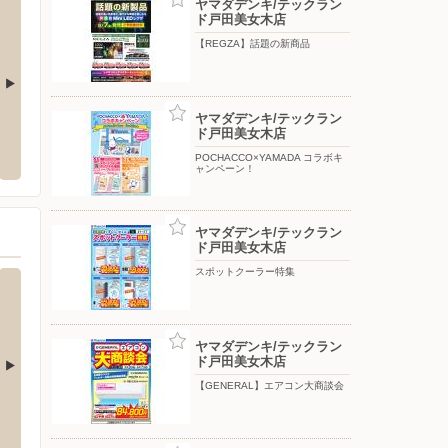
ヤマダデンキ/テックラン
ド戸田美女木店
【REGZA】話題の新商品
ヤマダデンキ/テックラン
店
オリンピックおりーぶ新座店
ウエル
ド戸田美女木店
4-4-25
〒352-0005 埼玉県新座市中野2-1-38
〒336-
POCHACCO×YAMADA コラボキ
ャンペーン！
ヤマダデンキ/テックラン
ド戸田美女木店
スポットクーラー特集
ヤマダデンキ/テックラン
ド戸田美女木店
【GENERAL】エアコン大商談会
ラ 和光店
コジマ×ビックカメラ 新座店
コジマ
8-5
〒352-0011 新座市野火止 6-1-10
〒174-0