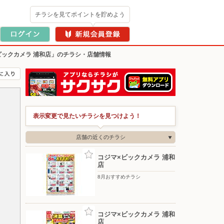
チラシを見てポイントを貯めよう
ビックカメラ 浦和店」のチラシ・店舗情報
表示変更で見たいチラシを見つけよう！
店舗の近くのチラシ
コジマ×ビックカメラ 浦和
店
8月おすすめチラシ
コジマ×ビックカメラ 浦和
店