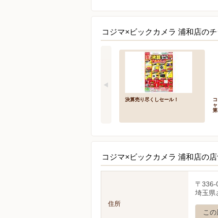
コジマ×ビックカメラ 浦和店のチ
決算売り尽くしセール！
コ
ャ
第
コジマ×ビックカメラ 浦和店の
〒336-
埼玉県さ
住所
この