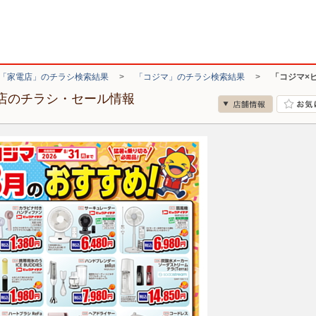
「家電店」のチラシ検索結果
>
「コジマ」のチラシ検索結果
>
「コジマ×
和店のチラシ・セール情報