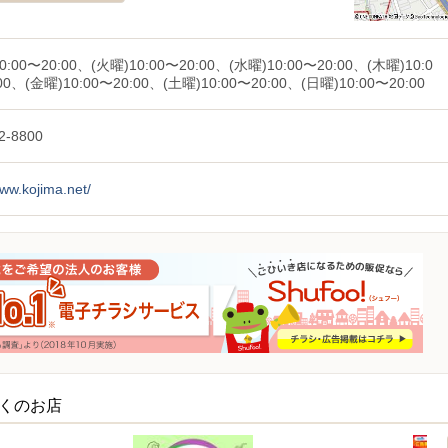
0:00〜20:00、(火曜)10:00〜20:00、(水曜)10:00〜20:00、(木曜)10:0
00、(金曜)10:00〜20:00、(土曜)10:00〜20:00、(日曜)10:00〜20:00
2-8800
www.kojima.net/
近くのお店