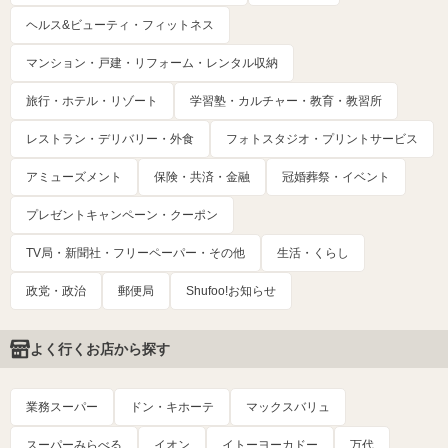
ヘルス&ビューティ・フィットネス
マンション・戸建・リフォーム・レンタル収納
旅行・ホテル・リゾート
学習塾・カルチャー・教育・教習所
レストラン・デリバリー・外食
フォトスタジオ・プリントサービス
アミューズメント
保険・共済・金融
冠婚葬祭・イベント
プレゼントキャンペーン・クーポン
TV局・新聞社・フリーペーパー・その他
生活・くらし
政党・政治
郵便局
Shufoo!お知らせ
よく行くお店から探す
業務スーパー
ドン・キホーテ
マックスバリュ
スーパーみらべる
イオン
イトーヨーカドー
万代