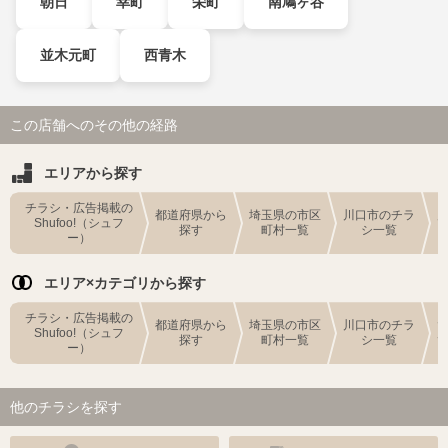
朝日
幸町
栄町
南鳩ヶ谷
並木元町
西青木
この店舗へのその他の経路
エリアから探す
チラシ・広告掲載の
都道府県から
埼玉県の市区
川口市のチラ
Shufoo!（シュフ
探す
町村一覧
シ一覧
ー）
エリア×カテゴリから探す
チラシ・広告掲載の
都道府県から
埼玉県の市区
川口市のチラ
Shufoo!（シュフ
探す
町村一覧
シ一覧
ー）
他のチラシを探す