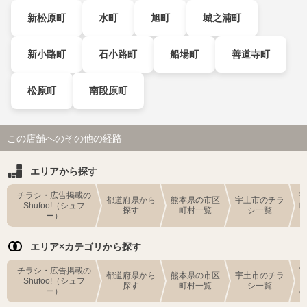
新松原町
水町
旭町
城之浦町
新小路町
石小路町
船場町
善道寺町
松原町
南段原町
この店舗へのその他の経路
エリアから探す
チラシ・広告掲載の
都道府県から
熊本県の市区
宇土市のチラ
Shufoo!（シュフ
探す
町村一覧
シ一覧
ー）
エリア×カテゴリから探す
チラシ・広告掲載の
都道府県から
熊本県の市区
宇土市のチラ
Shufoo!（シュフ
探す
町村一覧
シ一覧
ー）