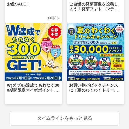
お盆SALE！
ご自慢の発芽画像を投稿し
よう！発芽フォトコンテス
ト
1時間前
W(ダブル)達成でもれなく30
お買い物がビックチャンス
0期間限定マイボポイントG
に！夏のわくわくドリーム
ET！
キャンペーン
タイムラインをもっと見る