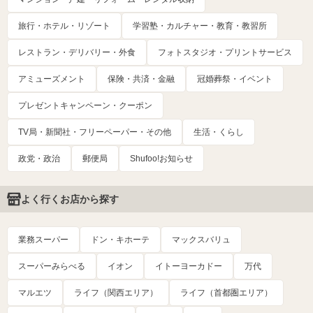
旅行・ホテル・リゾート
学習塾・カルチャー・教育・教習所
レストラン・デリバリー・外食
フォトスタジオ・プリントサービス
アミューズメント
保険・共済・金融
冠婚葬祭・イベント
プレゼントキャンペーン・クーポン
TV局・新聞社・フリーペーパー・その他
生活・くらし
政党・政治
郵便局
Shufoo!お知らせ
よく行くお店から探す
業務スーパー
ドン・キホーテ
マックスバリュ
スーパーみらべる
イオン
イトーヨーカドー
万代
マルエツ
ライフ（関西エリア）
ライフ（首都圏エリア）