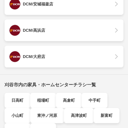
DCM/安城福釜店
DCM/高浜店
DCM/大府店
刈谷市内の家具・ホームセンターチラシ一覧
日高町
稲場町
高倉町
中手町
小山町
東沖ノ河原
高津波町
新富町