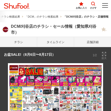
お気に入り
さがす
のチラシ検索結果
「DCM」のチラシ検索結果
「DCM/刈谷店」のチラシ・店舗情報
DCM/刈谷店のチラシ・セール情報（愛知県刈谷
市）
チラシ
タイム
ライン
店舗詳細
お盆SALE!（8月6日〜8月17日）
1/2
拡大