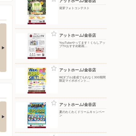
アットホーム/金谷店
発芽フォトコンテスト
アットホーム/金谷店
YouTubeやってます！くらしアッ
プTVおすすめ動画…
イチオシ商品
今月のお買い得品（WEBチラ
発芽フォトコンテスト
シ）
アットホーム/金谷店
W(ダブル)達成でもれなく300期間
限定マイボポイント…
買い物がビックチャ
【アプリ応募限定】マ
アットホーム/金谷店
スに！夏のわく…
イボポイントプレ…
夏のわくわくドリームキャンペー
ン
アプリ応募限定】 キャン
衣料洗剤、柔軟剤、漂白
ーン期間中の合計…
剤、住居洗剤、台所洗剤…