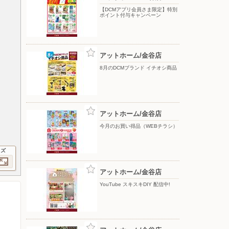
【DCMアプリ会員さま限定】特別
ポイント付与キャンペーン
アットホーム/金谷店
8月のDCMブランド イチオシ商品
アットホーム/金谷店
今月のお買い得品（WEBチラシ）
イズ
アットホーム/金谷店
YouTube スキスキDIY 配信中!