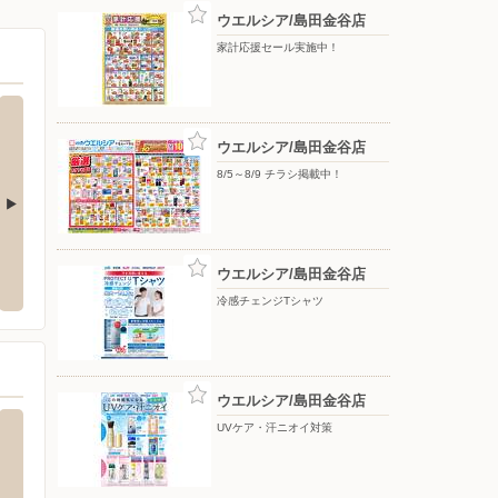
ウエルシア/島田金谷店
家計応援セール実施中！
ウエルシア/島田金谷店
8/5～8/9 チラシ掲載中！
ーケット/藤枝店
バースデイ/島田店
ケーズ
ウエルシア/島田金谷店
内瀬戸32-3
〒427-0058 静岡県島田市祇園町8923-17
〒427-
冷感チェンジTシャツ
ウエルシア/島田金谷店
UVケア・汗ニオイ対策