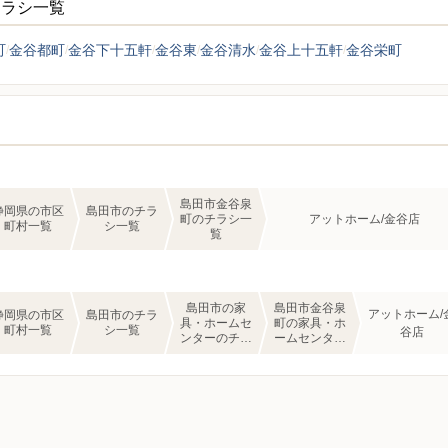
チラシ一覧
町
金谷都町
金谷下十五軒
金谷東
金谷清水
金谷上十五軒
金谷栄町
島田市金谷泉
静岡県の市区
島田市のチラ
町のチラシ一
アットホーム/金谷店
町村一覧
シ一覧
覧
島田市の家
島田市金谷泉
アットホーム/
静岡県の市区
島田市のチラ
具・ホームセ
町の家具・ホ
町村一覧
シ一覧
谷店
ンターのチラ
ームセンター
シ一覧
のチラシ一覧