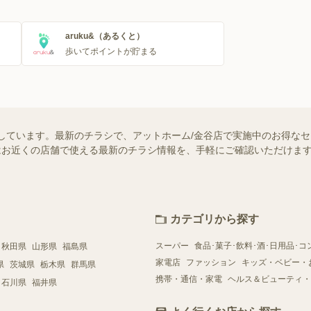
aruku&（あるくと）
歩いてポイントが貯まる
しています。最新のチラシで、アットホーム/金谷店で実施中のお得な
ー）ではお近くの店舗で使える最新のチラシ情報を、手軽にご確認いただけ
カテゴリから探す
スーパー
食品･菓子･飲料･酒･日用品･コ
秋田県
山形県
福島県
家電店
ファッション
キッズ・ベビー・
県
茨城県
栃木県
群馬県
携帯・通信・家電
ヘルス＆ビューティ・
石川県
福井県