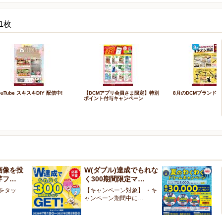
1枚
ouTube スキスキDIY 配信中!
【DCMアプリ会員さま限定】特別
8月のDCMブランド 
ポイント付与キャンペーン
画像を投
W(ダブル)達成でもれな
お
芽フ…
く300期間限定マ…
ン
像をタッ
【キャンペーン対象】 ・キ
【
ャンペーン期間中に…
ペ