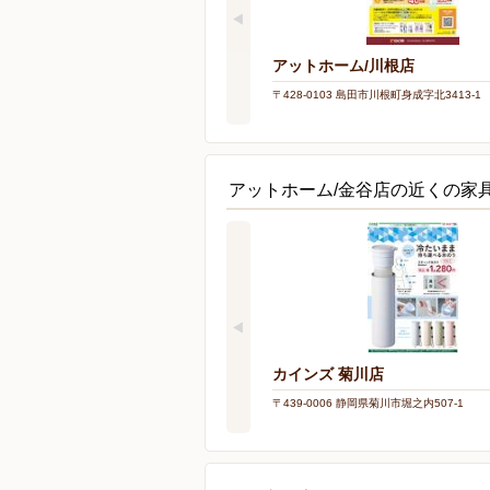
アットホーム/川根店
〒428-0103 島田市川根町身成字北3413-1
アットホーム/金谷店の近くの家
カインズ 菊川店
〒439-0006 静岡県菊川市堀之内507-1