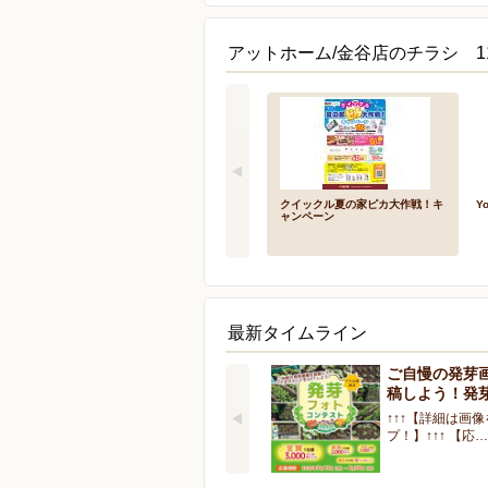
アットホーム/金谷店のチラシ 1
クイックル夏の家ピカ大作戦！キ
Y
ャンペーン
最新タイムライン
ご自慢の発芽
稿しよう！発
↑↑↑【詳細は画
プ！】↑↑↑ 【応…