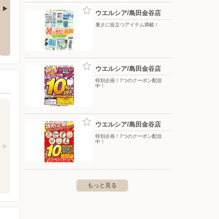
ウエルシア/島田金谷店
暑さに役立つアイテム満載！
店
アットホーム/国府店
アット
字宮ノ前14
〒442-0854 豊川市国府町桜田7
〒444-
ウエルシア/島田金谷店
特別企画！7つのクーポン配信
中！
ウエルシア/島田金谷店
特別企画！7つのクーポン配信
中！
もっと見る