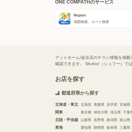
ONE COMPATHのサービス
Mapion
地図検索、ルート検索
アットホーム/金谷店のチラシ情報を掲載
確認できます。 Shufoo!（シュフ
お店を探す
都道府県から探す
北海道・東北
北海道
青森県
岩手県
宮城県
関東
東京都
神奈川県
埼玉県
千葉
北陸・甲信越
山梨県
長野県
新潟県
富山県
東海
愛知県
静岡県
岐阜県
三重県