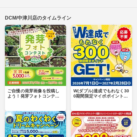
DCM/中津川店のタイムライン
ご自慢の発芽画像を投稿し
W(ダブル)達成でもれなく30
よう！発芽フォトコンテス
0期間限定マイボポイントG
ト
ET！