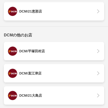
DCM/21恵那店
DCMの他のお店
DCM/平塚田村店
DCM/直江津店
DCM/21大島店