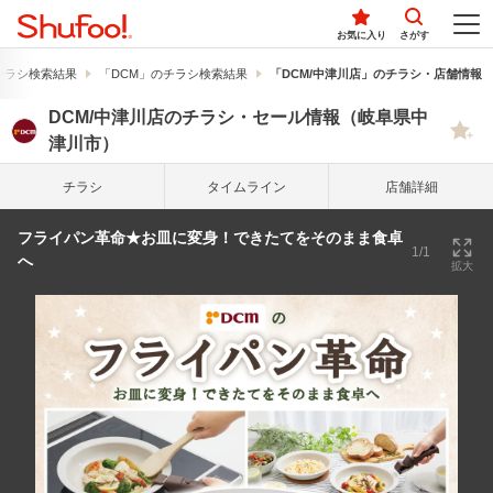
お気に入り
さがす
チラシ検索結果
「DCM」のチラシ検索結果
「DCM/中津川店」のチラシ・店舗情報
DCM/中津川店のチラシ・セール情報（岐阜県中
津川市）
チラシ
タイム
ライン
店舗詳細
フライパン革命★お皿に変身！できたてをそのまま食卓
1/1
へ
拡大