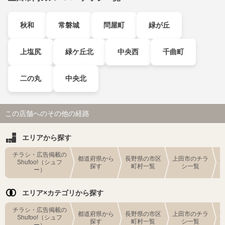
秋和
常磐城
問屋町
緑が丘
上塩尻
緑ケ丘北
中央西
千曲町
二の丸
中央北
この店舗へのその他の経路
エリアから探す
チラシ・広告掲載の
都道府県から
長野県の市区
上田市のチラ
Shufoo!（シュフ
探す
町村一覧
シ一覧
ー）
エリア×カテゴリから探す
チラシ・広告掲載の
都道府県から
長野県の市区
上田市のチラ
Shufoo!（シュフ
探す
町村一覧
シ一覧