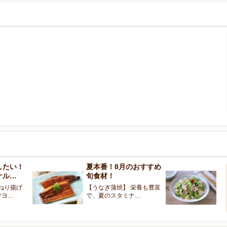
したい！
夏本番！8月のおすすめ
バ
ナル…
旬食材！
楽
t ひねり揚げ
【うなぎ蒲焼】 栄養も豊富
簡
マヨ…
で、夏のスタミナ…
と