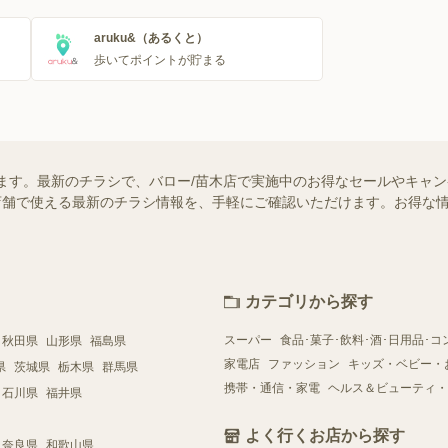
aruku&（あるくと）
歩いてポイントが貯まる
ます。最新のチラシで、バロー/苗木店で実施中のお得なセールやキャ
近くの店舗で使える最新のチラシ情報を、手軽にご確認いただけます。お得な
カテゴリから探す
スーパー
食品･菓子･飲料･酒･日用品･コ
秋田県
山形県
福島県
家電店
ファッション
キッズ・ベビー・
県
茨城県
栃木県
群馬県
携帯・通信・家電
ヘルス＆ビューティ・
石川県
福井県
よく行くお店から探す
奈良県
和歌山県