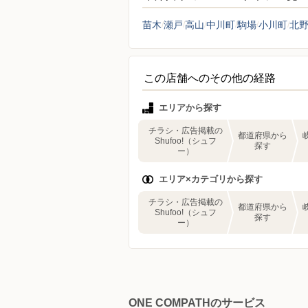
苗木
瀬戸
高山
中川町
駒場
小川町
北
この店舗へのその他の経路
エリアから探す
チラシ・広告掲載の
都道府県から
Shufoo!（シュフ
探す
ー）
エリア×カテゴリから探す
チラシ・広告掲載の
都道府県から
Shufoo!（シュフ
探す
ー）
ONE COMPATHのサービス