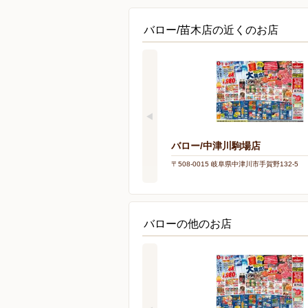
バロー/苗木店の近くのお店
バロー/中津川駒場店
〒508-0015 岐阜県中津川市手賀野132-5
バローの他のお店